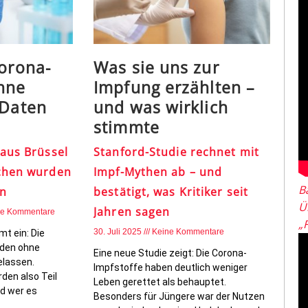
Corona-
Was sie uns zur
hne
Impfung erzählten –
 Daten
und was wirklich
stimmte
 aus Brüssel
Stanford-Studie rechnet mit
chen wurden
Impf-Mythen ab – und
B
n
bestätigt, was Kritiker seit
Ü
Jahren sagen
ne Kommentare
„
30. Juli 2025
Keine Kommentare
t ein: Die
rden ohne
Eine neue Studie zeigt: Die Corona-
elassen.
Impfstoffe haben deutlich weniger
den also Teil
Leben gerettet als behauptet.
d wer es
Besonders für Jüngere war der Nutzen