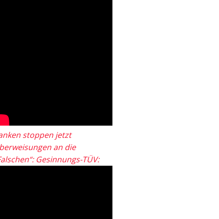
anken stoppen jetzt
berweisungen an die
Falschen“: Gesinnungs-TÜV: