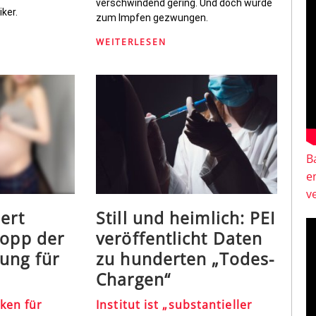
verschwindend gering. Und doch wurde
ker.
zum Impfen gezwungen.
WEITERLESEN
B
e
v
ert
Still und heimlich: PEI
topp der
veröffentlicht Daten
ung für
zu hunderten „Todes-
Chargen“
ken für
Institut ist „substantieller