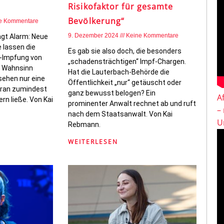
Risikofaktor für gesamte
Bevölkerung“
e Kommentare
9. Dezember 2024
Keine Kommentare
ägt Alarm: Neue
 lassen die
Es gab sie also doch, die besonders
a-Impfung von
„schadensträchtigen“ Impf-Chargen.
n Wahnsinn
Hat die Lauterbach-Behörde die
sehen nur eine
Öffentlichkeit „nur“ getäuscht oder
daran zumindest
ganz bewusst belogen? Ein
A
rn ließe. Von Kai
prominenter Anwalt rechnet ab und ruft
–
nach dem Staatsanwalt. Von Kai
U
Rebmann.
WEITERLESEN