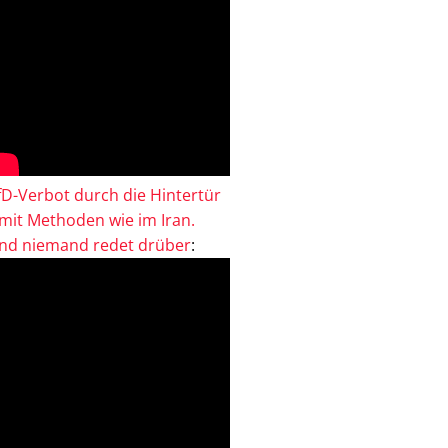
fD-Verbot durch die Hintertür
 mit Methoden wie im Iran.
nd niemand redet drüber
: