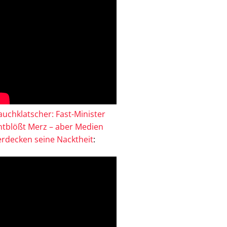
auchklatscher: Fast-Minister
ntblößt Merz – aber Medien
erdecken seine Nacktheit
: