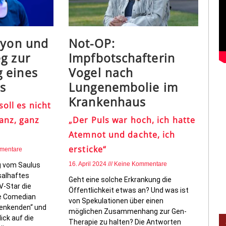
ayon und
Not-OP:
g zur
Impfbotschafterin
 eines
Vogel nach
s
Lungenembolie im
Krankenhaus
soll es nicht
anz, ganz
„Der Puls war hoch, ich hatte
Atemnot und dachte, ich
ersticke“
mentare
16. April 2024
Keine Kommentare
g vom Saulus
salhaftes
Geht eine solche Erkrankung die
V-Star die
Öffentlichkeit etwas an? Und was ist
ie Comedian
von Spekulationen über einen
denkenden“ und
möglichen Zusammenhang zur Gen-
ick auf die
Therapie zu halten? Die Antworten