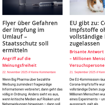
Flyer über Gefahren
EU gibt zu: 
der Impfung im
Impfstoffe o
Umlauf –
vollständige
Staatsschutz soll
zugelassen
ermitteln
Brisante Antwort
Angriff auf die
– Millionen Mens
Meinungsfreiheit
Versuchspersone
22. November 2025
Keine Kommentare
21. September 2025
Kei
Wenn Big Pharma über bezahlte
Die EU-Kommission räum
Werbung zumindest fragwürdige
Corona-Impfstoffe wu
Informationen verbreitet, dann geht das
vollständige Daten zug
völlig in Ordnung. Anders sieht es aus,
Millionen Menschen wur
wenn kritische Medien auf Risiken und
eines Experiments – un
Nebenwirkungen hinweisen – dann soll
aussprach, galt als