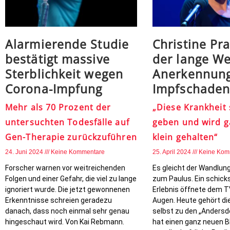
Alarmierende Studie
Christine Pr
bestätigt massive
der lange We
Sterblichkeit wegen
Anerkennung
Corona-Impfung
Impfschaden
Mehr als 70 Prozent der
„Diese Krankheit 
untersuchten Todesfälle auf
geben und wird g
Gen-Therapie zurückzuführen
klein gehalten“
24. Juni 2024
Keine Kommentare
25. April 2024
Keine Kom
Forscher warnen vor weitreichenden
Es gleicht der Wandlun
Folgen und einer Gefahr, die viel zu lange
zum Paulus. Ein schick
ignoriert wurde. Die jetzt gewonnenen
Erlebnis öffnete dem T
Erkenntnisse schreien geradezu
Augen. Heute gehört d
danach, dass noch einmal sehr genau
selbst zu den „Anders
hingeschaut wird. Von Kai Rebmann.
hat einen ganz neuen Bl