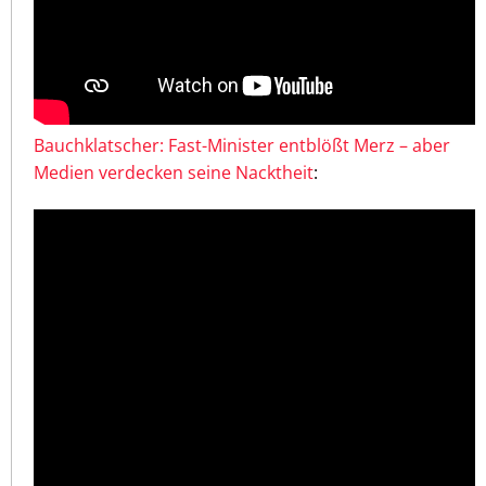
Bauchklatscher: Fast-Minister entblößt Merz – aber
Medien verdecken seine Nacktheit
: