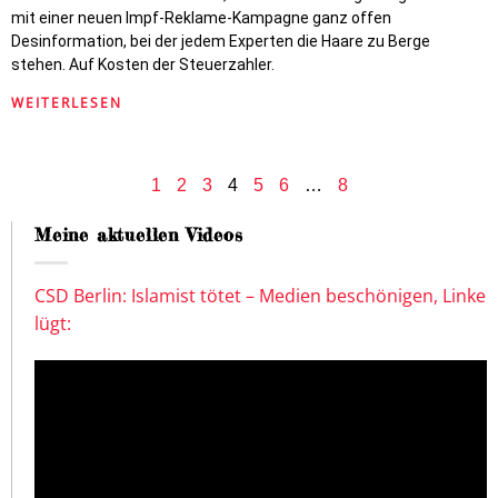
mit einer neuen Impf-Reklame-Kampagne ganz offen
Desinformation, bei der jedem Experten die Haare zu Berge
stehen. Auf Kosten der Steuerzahler.
WEITERLESEN
1
2
3
4
5
6
…
8
Meine aktuellen Videos
CSD Berlin: Islamist tötet – Medien beschönigen, Linke
lügt: