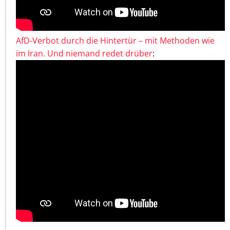
AfD-Verbot durch die Hintertür – mit Methoden wie
im Iran. Und niemand redet drüber
: