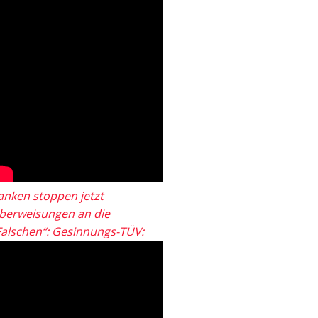
anken stoppen jetzt
berweisungen an die
Falschen“: Gesinnungs-TÜV: