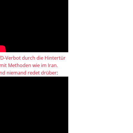
fD-Verbot durch die Hintertür
 mit Methoden wie im Iran.
nd niemand redet drüber
: