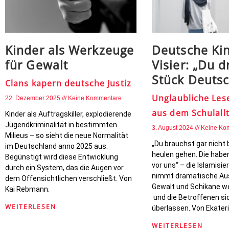
Kinder als Werkzeuge
Deutsche Ki
für Gewalt
Visier: „Du d
Stück Deutsc
Clans kapern deutsche Justiz
Unglaubliche Les
22. Dezember 2025
Keine Kommentare
aus dem Schulall
Kinder als Auftragskiller, explodierende
Jugendkriminalität in bestimmten
3. August 2024
Keine Ko
Milieus – so sieht die neue Normalität
„Du brauchst gar nicht 
im Deutschland anno 2025 aus.
heulen gehen. Die haben
Begünstigt wird diese Entwicklung
vor uns“ – die Islamisi
durch ein System, das die Augen vor
nimmt dramatische Au
dem Offensichtlichen verschließt. Von
Gewalt und Schikane we
Kai Rebmann.
und die Betroffenen si
WEITERLESEN
überlassen. Von Ekateri
WEITERLESEN