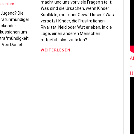
macht und uns vor viele Fragen stellt:
mmentare
Was sind die Ursachen, wenn Kinder
e Jugend? Die
Konflikte, mit roher Gewalt lösen? Was
strafunmündiger
versetzt Kinder, die Frustrationen,
eckender
Rivalität, Neid oder Wut erleben, in die
iskussionen um
Lage, einen anderen Menschen
Strafmündigkeit
mitgefühlslos zu töten?
. Von Daniel
WEITERLESEN
A
–
U