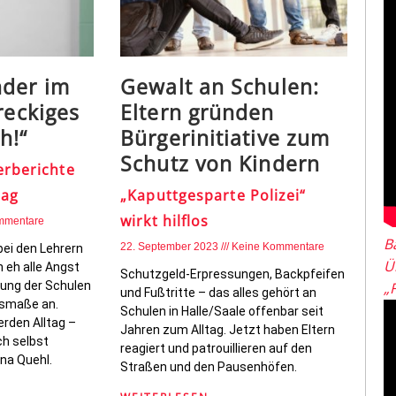
nder im
Gewalt an Schulen:
reckiges
Eltern gründen
h!“
Bürgerinitiative zum
Schutz von Kindern
erberichte
tag
„Kaputtgesparte Polizei“
wirkt hilflos
mmentare
B
22. September 2023
Keine Kommentare
bei den Lehrern
Ü
 eh alle Angst
Schutzgeld-Erpressungen, Backpfeifen
erung der Schulen
„
und Fußtritte – das alles gehört an
smaße an.
Schulen in Halle/Saale offenbar seit
rden Alltag –
Jahren zum Alltag. Jetzt haben Eltern
ch selbst
reagiert und patrouillieren auf den
na Quehl.
Straßen und den Pausenhöfen.