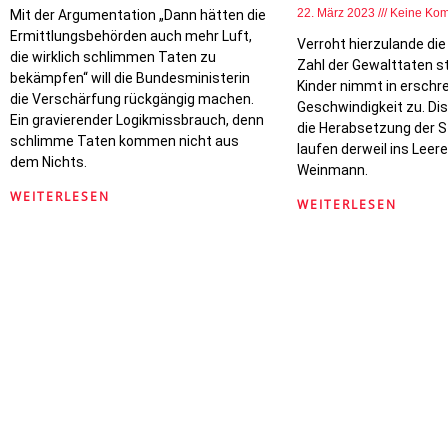
22. März 2023
Keine Ko
Mit der Argumentation „Dann hätten die
Ermittlungsbehörden auch mehr Luft,
Verroht hierzulande di
die wirklich schlimmen Taten zu
Zahl der Gewalttaten 
bekämpfen“ will die Bundesministerin
Kinder nimmt in erschr
die Verschärfung rückgängig machen.
Geschwindigkeit zu. D
Ein gravierender Logikmissbrauch, denn
die Herabsetzung der 
schlimme Taten kommen nicht aus
laufen derweil ins Leere
dem Nichts.
Weinmann.
WEITERLESEN
WEITERLESEN