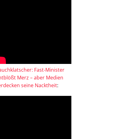
auchklatscher: Fast-Minister
ntblößt Merz – aber Medien
erdecken seine Nacktheit
: