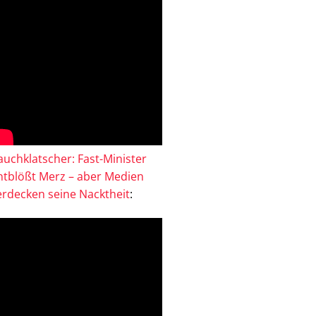
auchklatscher: Fast-Minister
ntblößt Merz – aber Medien
erdecken seine Nacktheit
: