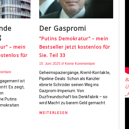
ende
Der Gaspromi
g
"Putins Demokratur" – mein
ur" – mein
Bestseller jetzt kostenlos für
ostenlos für
Sie. Teil 33
15. Juni 2025
Keine Kommentare
entare
Geheimspaziergänge, Kreml-Kontakte,
Pipeline-Deals: Schon als Kanzler
B
gagement ist
ebnete Schröder seinen Weg ins
Ü
ritt. Es zeigt,
Gazprom-Imperium. Von
en
„
Duzfreundschaft bis Denkfabrik – so
ie Putins
wird Macht zu barem Geld gemacht.
Demokratien
WEITERLESEN