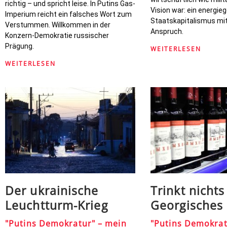
richtig – und spricht leise. In Putins Gas-
Vision war: ein energie
Imperium reicht ein falsches Wort zum
Staatskapitalismus mi
Verstummen. Willkommen in der
Anspruch.
Konzern-Demokratie russischer
Prägung.
WEITERLESEN
WEITERLESEN
Der ukrainische
Trinkt nichts
Leuchtturm-Krieg
Georgisches
"Putins Demokratur" – mein
"Putins Demokrat