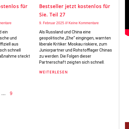
ostenlos für
Bestseller jetzt kostenlos für
Sie. Teil 27
mentare
9. Februar 2025
Keine Kommentare
 ein
Als Russland und China eine
ische und
geopolitische „Ehe“ eingingen, warnten
iziell aus
liberale Kritiker: Moskau riskiere, zum
och schnell
Juniorpartner und Rohstofflager Chinas
 Maßnahme steckt
zu werden. Die Folgen dieser
Partnerschaft zeigten sich schnell.
WEITERLESEN
…
9