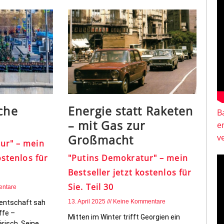
sche
Energie statt Raketen
B
– mit Gas zur
e
Großmacht
v
ur" – mein
ostenlos für
"Putins Demokratur" – mein
Bestseller jetzt kostenlos für
Sie. Teil 30
entare
13. April 2025
Keine Kommentare
dentschaft sah
ffe –
Mitten im Winter trifft Georgien ein
ärisch. Seine