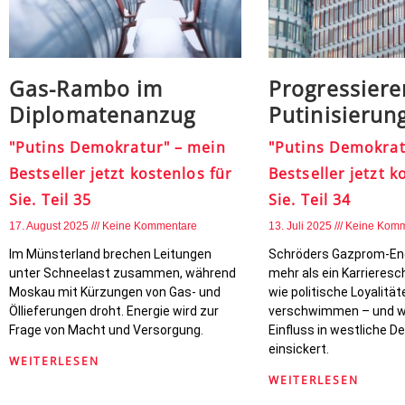
Gas-Rambo im
Progressier
Diplomatenanzug
Putinisierun
"Putins Demokratur" – mein
"Putins Demokrat
Bestseller jetzt kostenlos für
Bestseller jetzt k
Sie. Teil 35
Sie. Teil 34
17. August 2025
Keine Kommentare
13. Juli 2025
Keine Komm
Im Münsterland brechen Leitungen
Schröders Gazprom-En
unter Schneelast zusammen, während
mehr als ein Karrieresch
Moskau mit Kürzungen von Gas- und
wie politische Loyalität
Öllieferungen droht. Energie wird zur
verschwimmen – und w
Frage von Macht und Versorgung.
Einfluss in westliche 
einsickert.
WEITERLESEN
WEITERLESEN