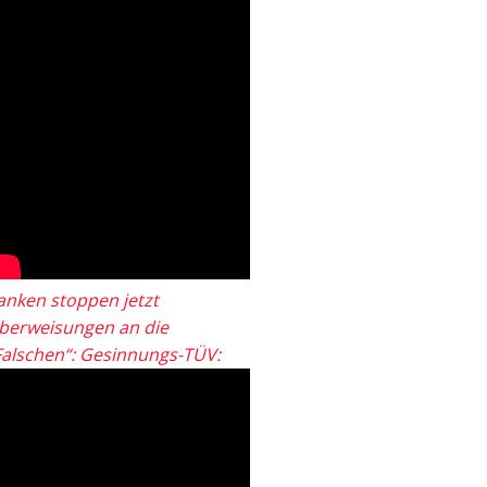
anken stoppen jetzt
berweisungen an die
Falschen“: Gesinnungs-TÜV: