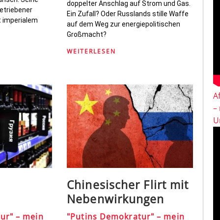
doppelter Anschlag auf Strom und Gas.
getriebener
Ein Zufall? Oder Russlands stille Waffe
t imperialem
auf dem Weg zur energiepolitischen
Großmacht?
WEITERLESEN
A
–
U
Chinesischer Flirt mit
Nebenwirkungen
ur" – mein
"Putins Demokratur" – mein