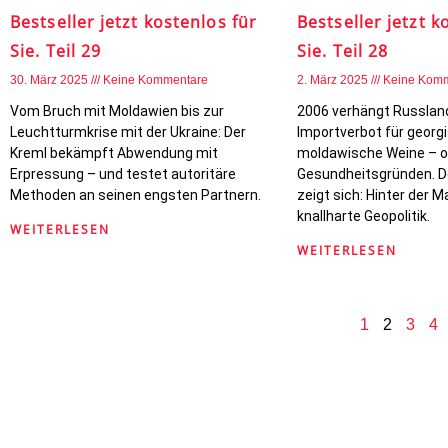
Bestseller jetzt kostenlos für
Bestseller jetzt k
Sie. Teil 29
Sie. Teil 28
30. März 2025
Keine Kommentare
2. März 2025
Keine Kom
Vom Bruch mit Moldawien bis zur
2006 verhängt Russland
Leuchtturmkrise mit der Ukraine: Der
Importverbot für georg
Kreml bekämpft Abwendung mit
moldawische Weine – off
Erpressung – und testet autoritäre
Gesundheitsgründen. D
Methoden an seinen engsten Partnern.
zeigt sich: Hinter der
knallharte Geopolitik.
WEITERLESEN
WEITERLESEN
1
2
3
4