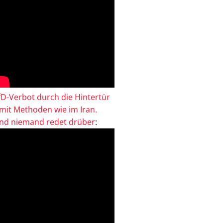
fD-Verbot durch die Hintertür
 mit Methoden wie im Iran.
nd niemand redet drüber
: