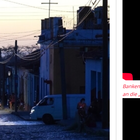
Banken
an die 