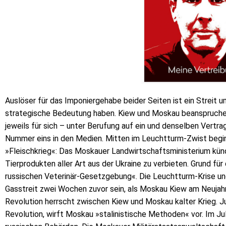
Auslöser für das Imponiergehabe beider Seiten ist ein Streit um
strategische Bedeutung haben. Kiew und Moskau beanspruche
jeweils für sich – unter Berufung auf ein und denselben Vertra
Nummer eins in den Medien. Mitten im Leuchtturm-Zwist begin
»Fleischkrieg«: Das Moskauer Landwirtschaftsministerium künd
Tierprodukten aller Art aus der Ukraine zu verbieten. Grund fü
russischen Veterinär-Gesetzgebung«. Die Leuchtturm-Krise un
Gasstreit zwei Wochen zuvor sein, als Moskau Kiew am Neujah
Revolution herrscht zwischen Kiew und Moskau kalter Krieg. Ju
Revolution, wirft Moskau »stalinistische Methoden« vor. Im Jul