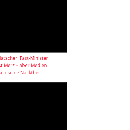
atscher: Fast-Minister
ßt Merz – aber Medien
en seine Nacktheit
: