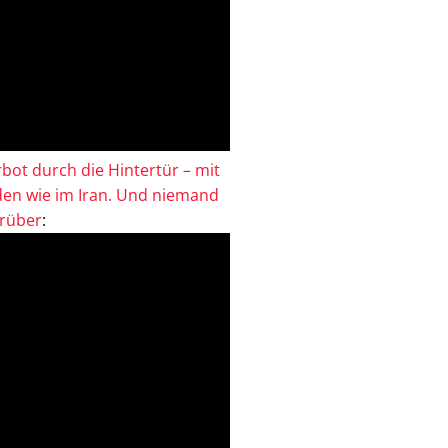
bot durch die Hintertür – mit
en wie im Iran. Und niemand
drüber
: