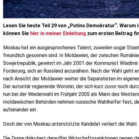
Lesen Sie heute Teil 29 von „Putins Demokratur“. Warum ic
können Sie
hier in meiner Einleitung
zum ersten Beitrag fi
Moskau hat ein ausgesprochenes Talent, zuweilen sogar Staa
freundlich gesonnen sind. In Moldawien, der zwischen Rumänie
Sowjetrepublik, gewinnt im Jahr 2001 der Kommunist Wladimi
Forderung, sich an Russland anzunähern. Nach der Wahl geht e
nach Ansicht der Moldawier weiter die Separatisten im eigen
Der autoritär regierende Woronin, der sich kurz zuvor noch durch
nun bei der Wiederwahl im Frühjahr 2005 als Mann des Westens
moldawischen Behörden nehmen russische Wahlhelfer fest, die
aufeinander ein.
Doch der von Moskau unterstützte Kandidat verliert die Wahl.
Die Duma diskutiert daraufhin Wirtschaftssanktionen gegen d