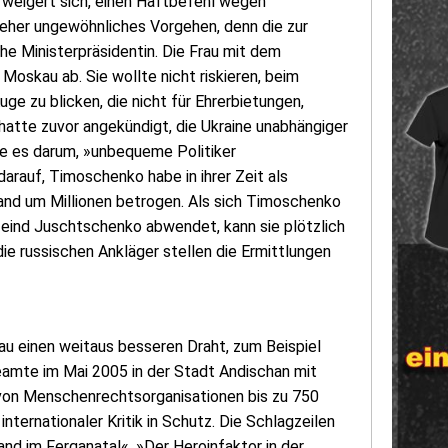
 weigert sich, einen Haftbefehl wegen
 eher ungewöhnliches Vorgehen, denn die zur
e Ministerpräsidentin. Die Frau mit dem
oskau ab. Sie wollte nicht riskieren, beim
e zu blicken, die nicht für Ehrerbietungen,
atte zuvor angekündigt, die Ukraine unabhängiger
e es darum, »unbequeme Politiker
darauf, Timoschenko habe in ihrer Zeit als
nd um Millionen betrogen. Als sich Timoschenko
zfeind Juschtschenko abwendet, kann sie plötzlich
ie russischen Ankläger stellen die Ermittlungen
au einen weitaus besseren Draht, zum Beispiel
eamte im Mai 2005 in der Stadt Andischan mit
on Menschenrechtsorganisationen bis zu 750
ternationaler Kritik in Schutz. Die Schlagzeilen
nd im Ferganatal«, »Der Heroinfaktor in der