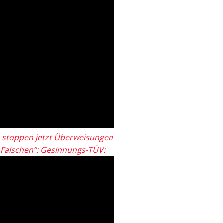
 stoppen jetzt Überweisungen
„Falschen“: Gesinnungs-TÜV: