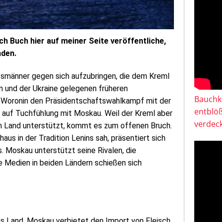
h Buch hier auf meiner Seite veröffentliche,
nden.
tsmänner gegen sich aufzubringen, die dem Kreml
n und der Ukraine gelegenen früheren
Bauchkl
r Woronin den Präsidentschaftswahlkampf mit der
entblö
r auf Tuchfühlung mit Moskau. Weil der Kreml aber
verdeck
en Land unterstützt, kommt es zum offenen Bruch.
aus in der Tradition Lenins sah, präsentiert sich
. Moskau unterstützt seine Rivalen, die
 Medien in beiden Ländern schießen sich
as Land. Moskau verbietet den Import von Fleisch