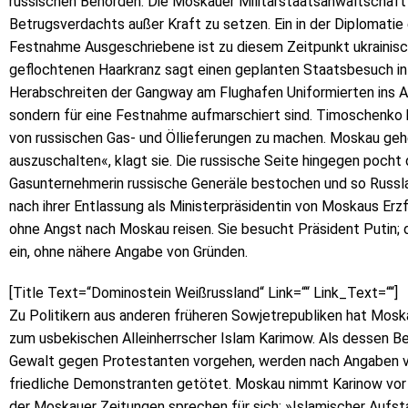
russischen Behörden. Die Moskauer Militärstaatsanwaltschaft
Betrugsverdachts außer Kraft zu setzen. Ein in der Diplomatie
Festnahme Ausgeschriebene ist zu diesem Zeitpunkt ukrainisch
geflochtenen Haarkranz sagt einen geplanten Staatsbesuch in M
Herabschreiten der Gangway am Flughafen Uniformierten ins Aug
sondern für eine Festnahme aufmarschiert sind. Timoschenko h
von russischen Gas- und Öllieferungen zu machen. Moskau geh
auszuschalten«, klagt sie. Die russische Seite hingegen pocht 
Gasunternehmerin russische Generäle bestochen und so Russla
nach ihrer Entlassung als Ministerpräsidentin von Moskaus Er
ohne Angst nach Moskau reisen. Sie besucht Präsident Putin; d
ein, ohne nähere Angabe von Gründen.
[Title Text=“Dominostein Weißrussland“ Link=““ Link_Text=““]
Zu Politikern aus anderen früheren Sowjetrepubliken hat Mosk
zum usbekischen Alleinherrscher Islam Karimow. Als dessen B
Gewalt gegen Protestanten vorgehen, werden nach Angaben v
friedliche Demonstranten getötet. Moskau nimmt Karinow vor in
der Moskauer Zeitungen sprechen für sich: »Islamischer Aufsta