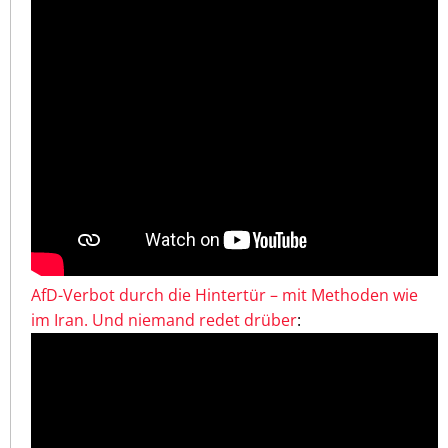
AfD-Verbot durch die Hintertür – mit Methoden wie
im Iran. Und niemand redet drüber
: