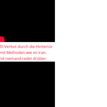
fD-Verbot durch die Hintertür
 mit Methoden wie im Iran.
nd niemand redet drüber
: