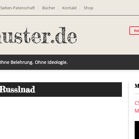
Seiten-Patenschaft
Bücher
Kontakt
Shop
Ke
 Ohne Belehrung. Ohne Ideologie.
M
 Russlnad
C
M