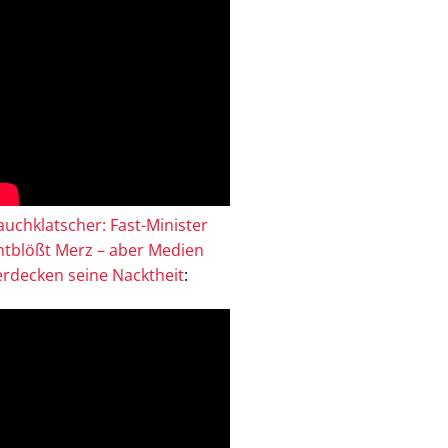
auchklatscher: Fast-Minister
ntblößt Merz – aber Medien
erdecken seine Nacktheit
: