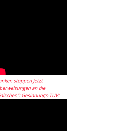
anken stoppen jetzt
berweisungen an die
Falschen“: Gesinnungs-TÜV: