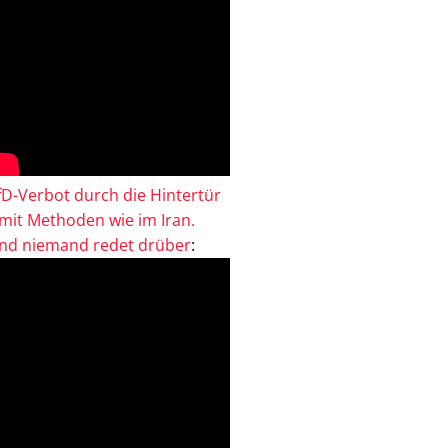
fD-Verbot durch die Hintertür
 mit Methoden wie im Iran.
nd niemand redet drüber
: