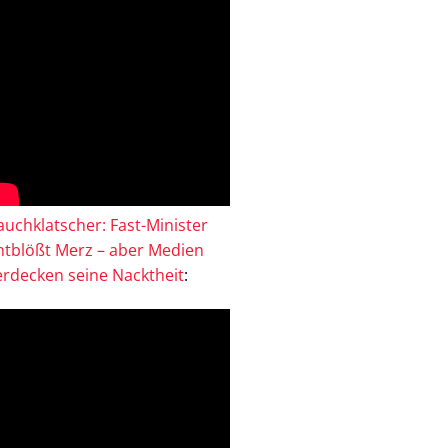
auchklatscher: Fast-Minister
ntblößt Merz – aber Medien
erdecken seine Nacktheit
: