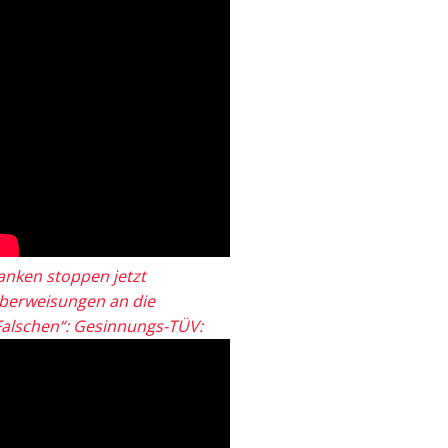
anken stoppen jetzt
berweisungen an die
Falschen“: Gesinnungs-TÜV: