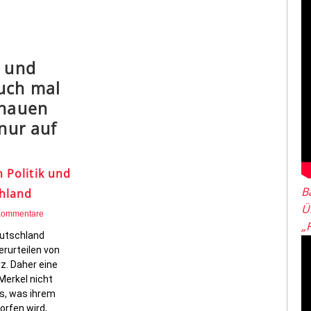
z und
uch mal
chauen
 nur auf
n Politik und
B
hland
Ü
Kommentare
„
eutschland
erurteilen von
z. Daher eine
Merkel nicht
s, was ihrem
orfen wird,