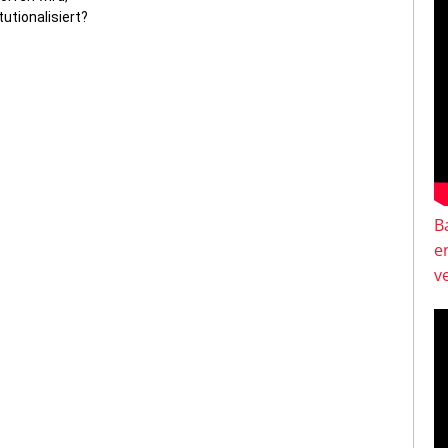
tutionalisiert?
B
e
v