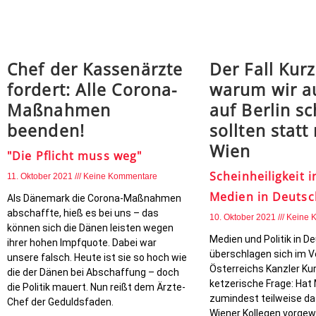
Chef der Kassenärzte
Der Fall Kur
fordert: Alle Corona-
warum wir a
Maßnahmen
auf Berlin s
beenden!
sollten statt
Wien
"Die Pflicht muss weg"
Scheinheiligkeit i
11. Oktober 2021
Keine Kommentare
Medien in Deutsc
Als Dänemark die Corona-Maßnahmen
abschaffte, hieß es bei uns – das
10. Oktober 2021
Keine 
können sich die Dänen leisten wegen
Medien und Politik in D
ihrer hohen Impfquote. Dabei war
überschlagen sich im V
unsere falsch. Heute ist sie so hoch wie
Österreichs Kanzler Kur
die der Dänen bei Abschaffung – doch
ketzerische Frage: Hat 
die Politik mauert. Nun reißt dem Ärzte-
zumindest teilweise da
Chef der Geduldsfaden.
Wiener Kollegen vorgew