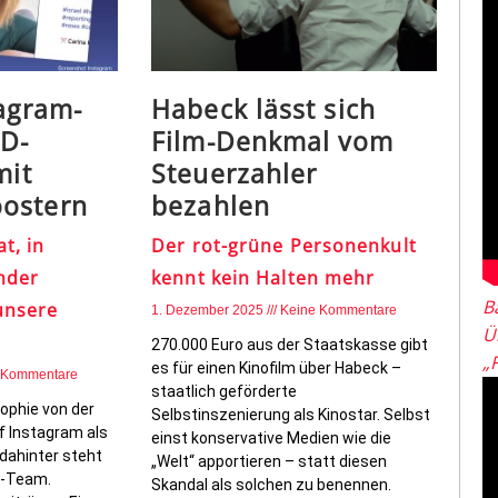
tagram-
Habeck lässt sich
RD-
Film-Denkmal vom
mit
Steuerzahler
ostern
bezahlen
t, in
Der rot-grüne Personenkult
nder
kennt kein Halten mehr
B
unsere
1. Dezember 2025
Keine Kommentare
Ü
270.000 Euro aus der Staatskasse gibt
„
es für einen Kinofilm über Habeck –
 Kommentare
staatlich geförderte
ophie von der
Selbstinszenierung als Kinostar. Selbst
f Instagram als
einst konservative Medien wie die
dahinter steht
„Welt“ apportieren – statt diesen
R-Team.
Skandal als solchen zu benennen.