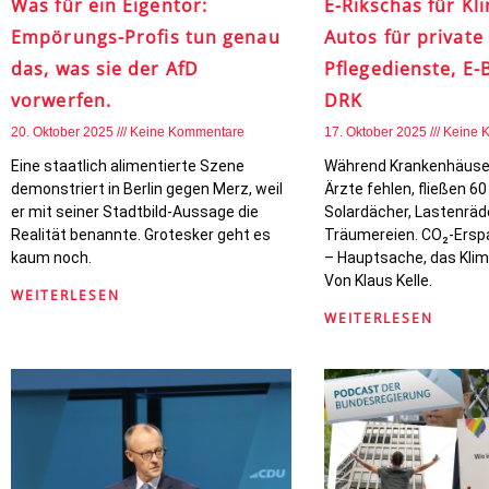
Was für ein Eigentor:
E-Rikschas für Kli
Empörungs-Profis tun genau
Autos für private
das, was sie der AfD
Pflegedienste, E-
vorwerfen.
DRK
20. Oktober 2025
Keine Kommentare
17. Oktober 2025
Keine 
Eine staatlich alimentierte Szene
Während Krankenhäuser
demonstriert in Berlin gegen Merz, weil
Ärzte fehlen, fließen 60
er mit seiner Stadtbild-Aussage die
Solardächer, Lastenräd
Realität benannte. Grotesker geht es
Träumereien. CO₂-Ersp
kaum noch.
– Hauptsache, das Klim
Von Klaus Kelle.
WEITERLESEN
WEITERLESEN