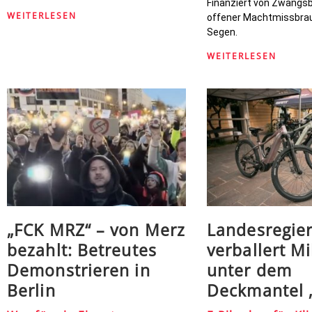
Finanziert von Zwangsb
WEITERLESEN
offener Machtmissbra
Segen.
WEITERLESEN
„FCK MRZ“ – von Merz
Landesregie
bezahlt: Betreutes
verballert Mi
Demonstrieren in
unter dem
Berlin
Deckmantel 