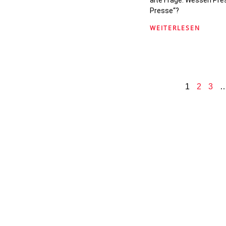
Presse“?
WEITERLESEN
1
2
3