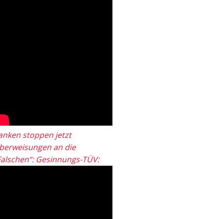
anken stoppen jetzt
berweisungen an die
Falschen“: Gesinnungs-TÜV: