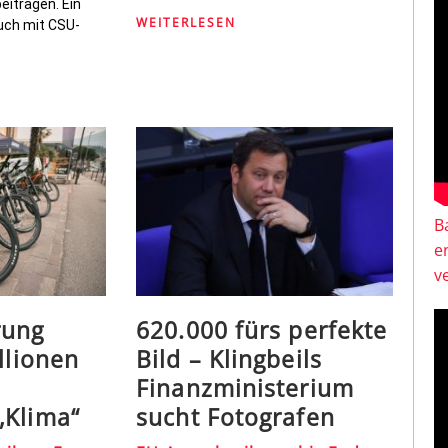
eiträgen. Ein
WEITERLESEN
uch mit CSU-
B
e
v
rung
620.000 fürs perfekte
llionen
Bild – Klingbeils
Finanzministerium
„Klima“
sucht Fotografen