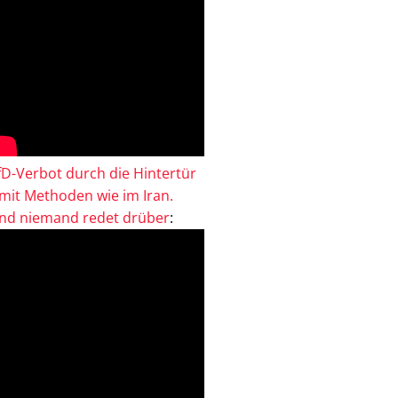
fD-Verbot durch die Hintertür
 mit Methoden wie im Iran.
nd niemand redet drüber
: