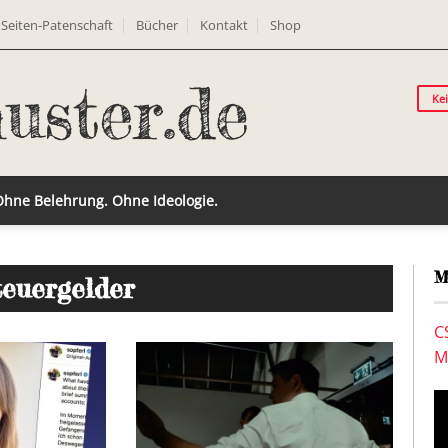
Seiten-Patenschaft
Bücher
Kontakt
Shop
Ke
 Ohne Belehrung. Ohne Ideologie.
M
teuergelder
C
M