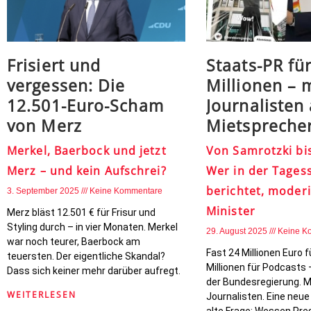
Frisiert und
Staats-PR fü
vergessen: Die
Millionen – 
12.501-Euro-Scham
Journalisten 
von Merz
Mietspreche
Merkel, Baerbock und jetzt
Von Samrotzki bis
Merz – und kein Aufschrei?
Wer in der Tages
berichtet, moderi
3. September 2025
Keine Kommentare
Minister
Merz bläst 12.501 € für Frisur und
Styling durch – in vier Monaten. Merkel
29. August 2025
Keine K
war noch teurer, Baerbock am
Fast 24 Millionen Euro f
teuersten. Der eigentliche Skandal?
Millionen für Podcasts 
Dass sich keiner mehr darüber aufregt.
der Bundesregierung. M
WEITERLESEN
Journalisten. Eine neue
alte Frage: Wessen Press