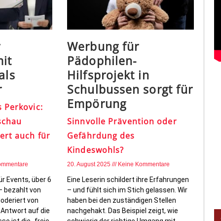
r
Werbung für
mit
Pädophilen-
als
Hilfsprojekt in
r
Schulbussen sorgt für
Empörung
 Perkovic:
schau
Sinnvolle Prävention oder
ert auch für
Gefährdung des
Kindeswohls?
ommentare
20. August 2025
Keine Kommentare
ür Events, über 6
Eine Leserin schildert ihre Erfahrungen
– bezahlt von
– und fühlt sich im Stich gelassen. Wir
oderiert von
haben bei den zuständigen Stellen
 Antwort auf die
nachgehakt. Das Beispiel zeigt, wie
e ist die „freie
schwierig der richtige Umgang mit