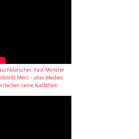
auchklatscher: Fast-Minister
ntblößt Merz – aber Medien
erdecken seine Nacktheit
: