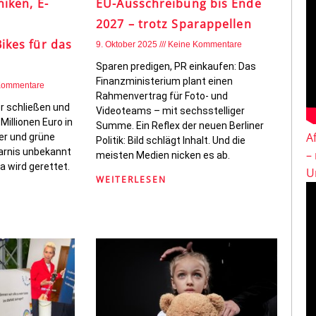
niken, E-
EU-Ausschreibung bis Ende
2027 – trotz Sparappellen
Bikes für das
9. Oktober 2025
Keine Kommentare
Sparen predigen, PR einkaufen: Das
Finanzministerium plant einen
Kommentare
Rahmenvertrag für Foto- und
 schließen und
Videoteams – mit sechsstelliger
 Millionen Euro in
Summe. Ein Reflex der neuen Berliner
A
er und grüne
Politik: Bild schlägt Inhalt. Und die
arnis unbekannt
–
meisten Medien nicken es ab.
a wird gerettet.
U
WEITERLESEN