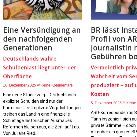
Eine Versündigung an
BR lässt Ins
den nachfolgenden
Profil von A
Generationen
Journalistin 
Gebühren bo
Deutschlands wahre
Schuldenlast liegt unter der
Vermeintlich priva
Oberfläche
Wahrheit vom Se
produziert – auf 
16. Dezember 2025
Keine Kommentare
Kosten
Eine neue Studie zeigt: Deutschlands
explizite Schulden sind nur der
5. Dezember 2025
Keine
harmlose Teil. Implizite Verpflichtungen
ARD-Korrespondentin S
treiben das Land in eine finanzielle
Tann inszeniert sich au
Schieflage historischen Ausmaßes.
private Stimme – doch 
Reformen bleiben aus, die Zeit läuft ab.
offenbar ein ganzes B
Von Juliane Ried.