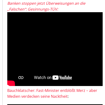
Banken stoppen jetzt Überweisungen an die
„Falschen“: Gesinnungs-TÜV:
Bauchklatscher: Fast-Minister entblößt Merz – aber
Medien verdecken seine Nacktheit
: