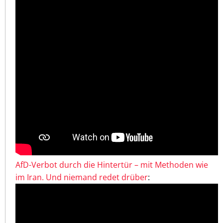
AfD-Verbot durch die Hintertür – mit Methoden wie
im Iran. Und niemand redet drüber
: