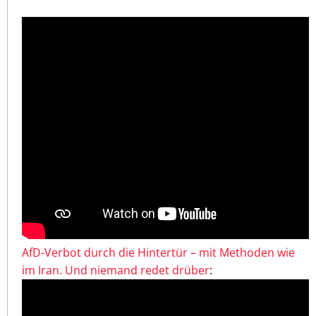
AfD-Verbot durch die Hintertür – mit Methoden wie
im Iran. Und niemand redet drüber
: