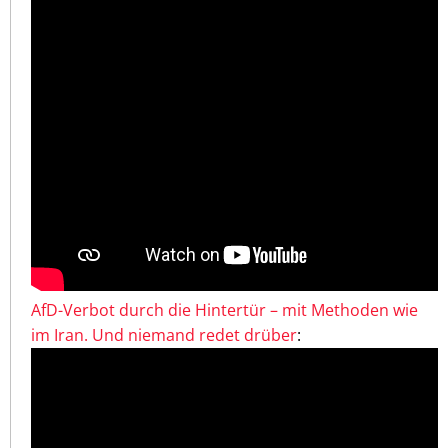
AfD-Verbot durch die Hintertür – mit Methoden wie
im Iran. Und niemand redet drüber
: