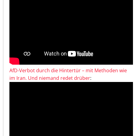
AfD-Verbot durch die Hintertür – mit Methoden wie
im Iran. Und niemand redet drüber
: