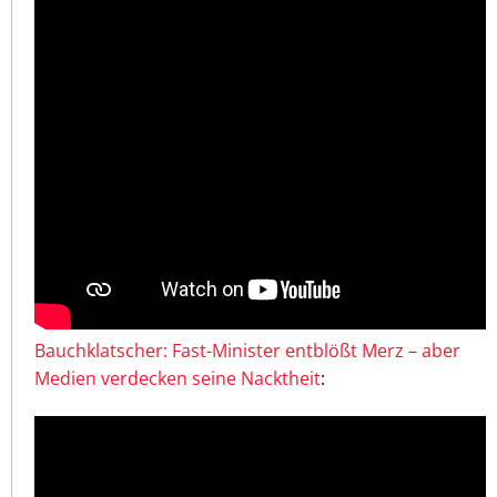
Bauchklatscher: Fast-Minister entblößt Merz – aber
Medien verdecken seine Nacktheit
: