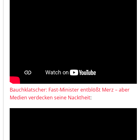
Bauchklatscher: Fast-Minister entblößt Merz – aber
Medien verdecken seine Nacktheit
: