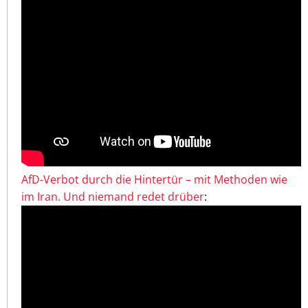
AfD-Verbot durch die Hintertür – mit Methoden wie
im Iran. Und niemand redet drüber
: