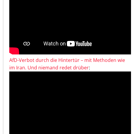
AfD-Verbot durch die Hintertür – mit Methoden wie
im Iran. Und niemand redet drüber
: