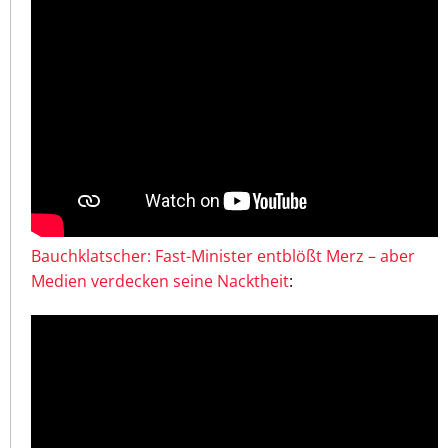
Bauchklatscher: Fast-Minister entblößt Merz – aber
Medien verdecken seine Nacktheit
: