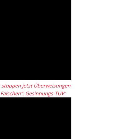
 stoppen jetzt Überweisungen
„Falschen“: Gesinnungs-TÜV: