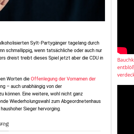
lkoholisierten Sylt-Partygänger tagelang durch
nn schmallippig, wenn tatsächliche oder auch nur
s dreist treibt dieses Spiel jetzt aber die CDU in
Bauchkl
entblö
verdeck
gen Worten die
Offenlegung der Vornamen der
ung – auch unabhängig von der
u können. Eine weitere, wohl nicht ganz
ehende Wiederholungswahl zum Abgeordnetenhaus
 haushoher Sieger hervorging.
weg