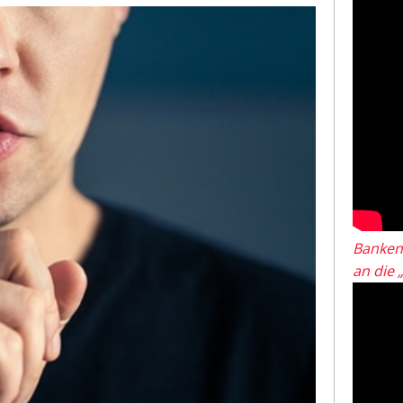
Banken
an die 