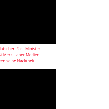
atscher: Fast-Minister
ßt Merz – aber Medien
en seine Nacktheit
: