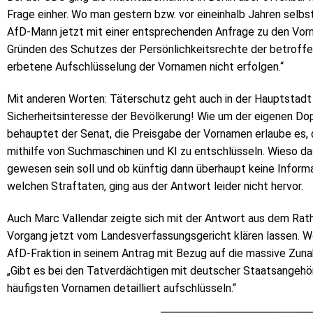
Frage einher. Wo man gestern bzw. vor eineinhalb Jahren selbs
AfD-Mann jetzt mit einer entsprechenden Anfrage zu den Vor
Gründen des Schutzes der Persönlichkeitsrechte der betroffen
erbetene Aufschlüsselung der Vornamen nicht erfolgen.“
Mit anderen Worten: Täterschutz geht auch in der Hauptstadt
Sicherheitsinteresse der Bevölkerung! Wie um der eigenen Do
behauptet der Senat, die Preisgabe der Vornamen erlaube es, 
mithilfe von Suchmaschinen und KI zu entschlüsseln. Wieso da
gewesen sein soll und ob künftig dann überhaupt keine Informa
welchen Straftaten, ging aus der Antwort leider nicht hervor.
Auch Marc Vallendar zeigte sich mit der Antwort aus dem Ratha
Vorgang jetzt vom Landesverfassungsgericht klären lassen. Wö
AfD-Fraktion in seinem Antrag mit Bezug auf die massive Zun
„Gibt es bei den Tatverdächtigen mit deutscher Staatsangehör
häufigsten Vornamen detailliert aufschlüsseln.“