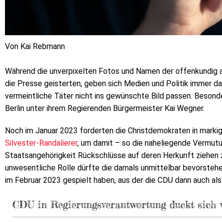
Von Kai Rebmann
Während die unverpixelten Fotos und Namen der offenkundig a
die Presse geisterten, geben sich Medien und Politik immer da
vermeintliche Täter nicht ins gewünschte Bild passen. Besonder
Berlin unter ihrem Regierenden Bürgermeister Kai Wegner.
Noch im Januar 2023 forderten die Christdemokraten in marki
Silvester-Randalierer
, um damit – so die naheliegende Vermut
Staatsangehörigkeit Rückschlüsse auf deren Herkunft ziehen z
unwesentliche Rolle dürfte die damals unmittelbar bevorst
im Februar 2023 gespielt haben, aus der die CDU dann auch als
CDU in Regierungsverantwortung duckt sich 