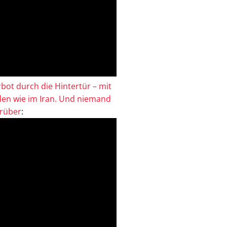
bot durch die Hintertür – mit
en wie im Iran. Und niemand
drüber
: