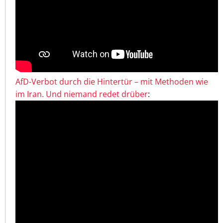
AfD-Verbot durch die Hintertür – mit Methoden wie
im Iran. Und niemand redet drüber
: