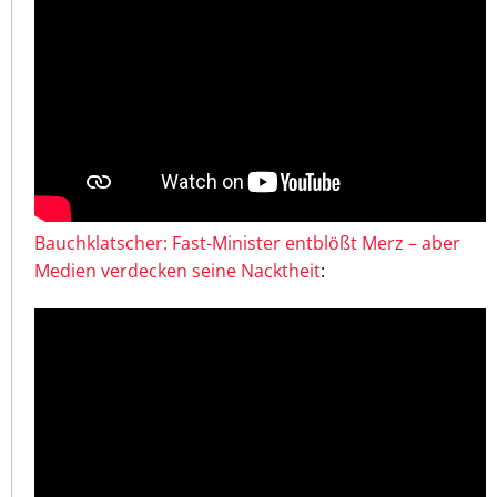
Bauchklatscher: Fast-Minister entblößt Merz – aber
Medien verdecken seine Nacktheit
: