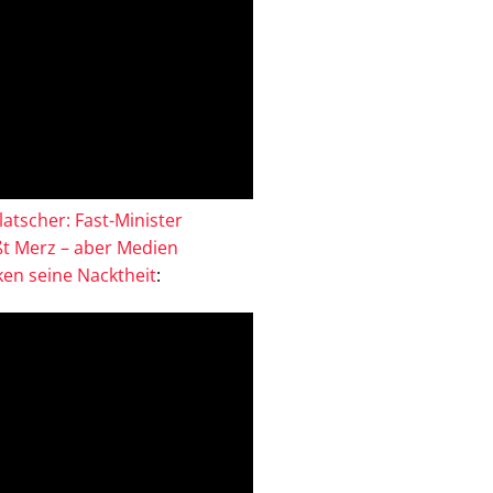
atscher: Fast-Minister
ßt Merz – aber Medien
en seine Nacktheit
: