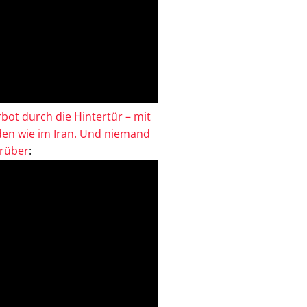
bot durch die Hintertür – mit
en wie im Iran. Und niemand
drüber
: