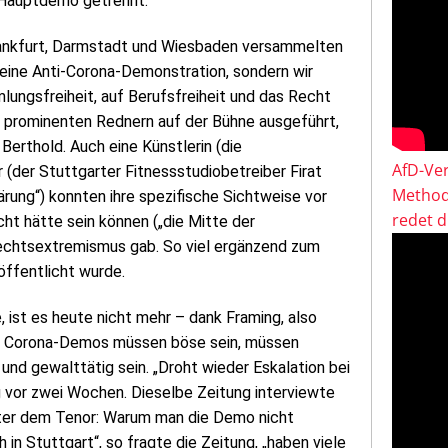
 Hauptdemo getrennt.
rankfurt, Darmstadt und Wiesbaden versammelten
keine Anti-Corona-Demonstration, sondern wir
ungsfreiheit, auf Berufsfreiheit und das Recht
n prominenten Rednern auf der Bühne ausgeführt,
erthold. Auch eine Künstlerin (die
AfD-Ver
 (der Stuttgarter Fitnessstudiobetreiber Firat
Method
rung“) konnten ihre spezifische Sichtweise vor
redet 
ht hätte sein können („die Mitte der
 Rechtsextremismus gab. So viel ergänzend zum
röffentlicht wurde.
, ist es heute nicht mehr – dank Framing, also
r. Corona-Demos müssen böse sein, müssen
und gewalttätig sein. „Droht wieder Eskalation bei
g vor zwei Wochen. Dieselbe Zeitung interviewte
ter dem Tenor: Warum man die Demo nicht
 in Stuttgart“, so fragte die Zeitung, „haben viele