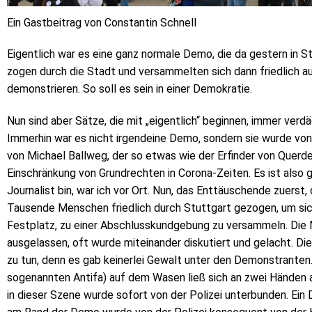
Ein Gastbeitrag von Constantin Schnell
Eigentlich war es eine ganz normale Demo, die da gestern in 
zogen durch die Stadt und versammelten sich dann friedlich a
demonstrieren. So soll es sein in einer Demokratie.
Nun sind aber Sätze, die mit „eigentlich“ beginnen, immer verd
Immerhin war es nicht irgendeine Demo, sondern sie wurde vo
von Michael Ballweg, der so etwas wie der Erfinder von Querden
Einschränkung von Grundrechten in Corona-Zeiten. Es ist also gu
Journalist bin, war ich vor Ort. Nun, das Enttäuschende zuerst
Tausende Menschen friedlich durch Stuttgart gezogen, um si
Festplatz, zu einer Abschlusskundgebung zu versammeln. Die 
ausgelassen, oft wurde miteinander diskutiert und gelacht. Die
zu tun, denn es gab keinerlei Gewalt unter den Demonstrante
sogenannten Antifa) auf dem Wasen ließ sich an zwei Händen 
in dieser Szene wurde sofort von der Polizei unterbunden. Ei