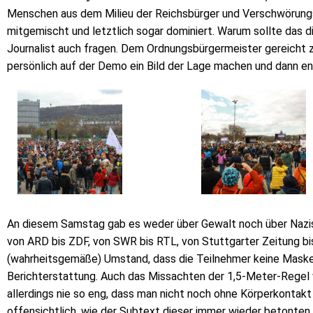
Menschen aus dem Milieu der Reichsbürger und Verschwörungs
mitgemischt und letztlich sogar dominiert. Warum sollte das d
Journalist auch fragen. Dem Ordnungsbürgermeister gereicht zu
persönlich auf der Demo ein Bild der Lage machen und dann 
An diesem Samstag gab es weder über Gewalt noch über Nazis 
von ARD bis ZDF, von SWR bis RTL, von Stuttgarter Zeitung bi
(wahrheitsgemäße) Umstand, dass die Teilnehmer keine Masken
Berichterstattung. Auch das Missachten der 1,5-Meter-Regel
allerdings nie so eng, dass man nicht noch ohne Körperkontakt
offensichtlich, wie der Subtext dieser immer wieder betonte