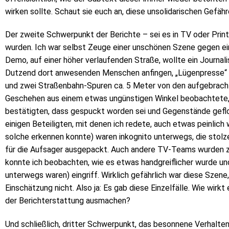
wirken sollte. Schaut sie euch an, diese unsolidarischen Gefäh
Der zweite Schwerpunkt der Berichte – sei es in TV oder Print
wurden. Ich war selbst Zeuge einer unschönen Szene gegen ei
Demo, auf einer höher verlaufenden Straße, wollte ein Journali
Dutzend dort anwesenden Menschen anfingen, „Lügenpresse“ 
und zwei Straßenbahn-Spuren ca. 5 Meter von den aufgebrach
Geschehen aus einem etwas ungünstigen Winkel beobachtete, 
bestätigten, dass gespuckt worden sei und Gegenstände geflog
einigen Beteiligten, mit denen ich redete, auch etwas peinlich 
solche erkennen konnte) waren inkognito unterwegs, die stol
für die Aufsager ausgepackt. Auch andere TV-Teams wurden zu
konnte ich beobachten, wie es etwas handgreiflicher wurde un
unterwegs waren) eingriff. Wirklich gefährlich war diese Szene
Einschätzung nicht. Also ja: Es gab diese Einzelfälle. Wie wir
der Berichterstattung ausmachen?
Und schließlich, dritter Schwerpunkt, das besonnene Verhalten 