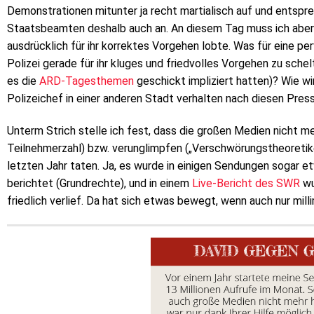
Demonstrationen mitunter ja recht martialisch auf und entspr
Staatsbeamten deshalb auch an. An diesem Tag muss ich aber 
ausdrücklich für ihr korrektes Vorgehen lobte. Was für eine pe
Polizei gerade für ihr kluges und friedvolles Vorgehen zu schel
es die
ARD-Tagesthemen
geschickt impliziert hatten)? Wie w
Polizeichef in einer anderen Stadt verhalten nach diesen Pres
Unterm Strich stelle ich fest, dass die großen Medien nicht meh
Teilnehmerzahl) bzw. verunglimpfen („Verschwörungstheoretike
letzten Jahr taten. Ja, es wurde in einigen Sendungen sogar
berichtet (Grundrechte), und in einem
Live-Bericht des SWR
wu
friedlich verlief. Da hat sich etwas bewegt, wenn auch nur mil