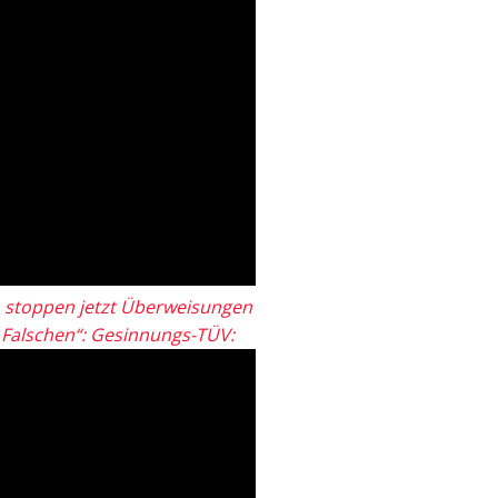
 stoppen jetzt Überweisungen
„Falschen“: Gesinnungs-TÜV: