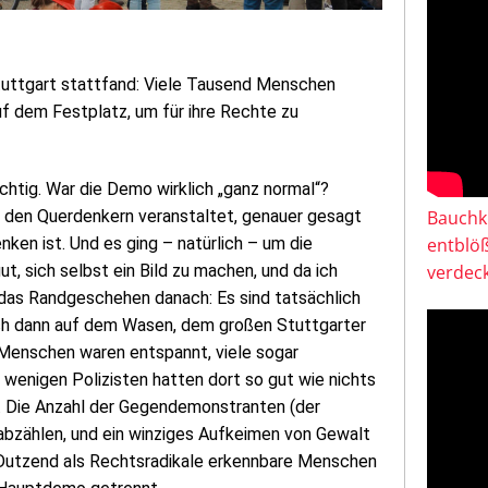
Stuttgart stattfand: Viele Tausend Menschen
uf dem Festplatz, um für ihre Rechte zu
ächtig. War die Demo wirklich „ganz normal“?
n den Querdenkern veranstaltet, genauer gesagt
Bauchkl
ken ist. Und es ging – natürlich – um die
entblö
t, sich selbst ein Bild zu machen, und da ich
verdeck
, das Randgeschehen danach: Es sind tatsächlich
ch dann auf dem Wasen, dem großen Stuttgarter
Menschen waren entspannt, viele sogar
 wenigen Polizisten hatten dort so gut wie nichts
n. Die Anzahl der Gegendemonstranten (der
abzählen, und ein winziges Aufkeimen von Gewalt
n Dutzend als Rechtsradikale erkennbare Menschen