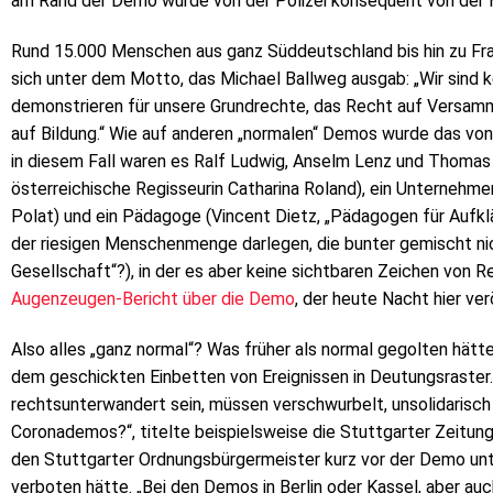
am Rand der Demo wurde von der Polizei konsequent von der
Rund 15.000 Menschen aus ganz Süddeutschland bis hin zu F
sich unter dem Motto, das Michael Ballweg ausgab: „Wir sind 
demonstrieren für unsere Grundrechte, das Recht auf Versamml
auf Bildung.“ Wie auf anderen „normalen“ Demos wurde das vo
in diesem Fall waren es Ralf Ludwig, Anselm Lenz und Thomas B
österreichische Regisseurin Catharina Roland), ein Unternehmer
Polat) und ein Pädagoge (Vincent Dietz, „Pädagogen für Aufklä
der riesigen Menschenmenge darlegen, die bunter gemischt nic
Gesellschaft“?), in der es aber keine sichtbaren Zeichen von
Augenzeugen-Bericht über die Demo
, der heute Nacht hier ve
Also alles „ganz normal“? Was früher als normal gegolten hätte
dem geschickten Einbetten von Ereignissen in Deutungsraste
rechtsunterwandert sein, müssen verschwurbelt, unsolidarisch 
Coronademos?“, titelte beispielsweise die Stuttgarter Zeitun
den Stuttgarter Ordnungsbürgermeister kurz vor der Demo un
verboten hätte. „Bei den Demos in Berlin oder Kassel, aber auch