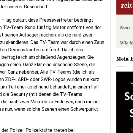
rder unserer Gesundheit.
 – lag darauf, dass Pressevertreter bedrängt
n TV-Team. Rund fünfzig Meter entfernt von der
st seinen Aufsager machen, als die rund zwei
zu skandieren. Das TV-Team war durch einen Zaun
ten Demonstranten entfernt. Da ich das
befragte ich anschließend Augenzeugen. Sie
Mein 
en seien. Ganz klar eine unschöne Szene, die
war. Ganz nebenbei: Alle TV-Teams (die ich als
zen ZDF-, ARD- oder SWR-Logos wurden nur kurz
m Teil eher ablehnend behandelt; in einem Fall
d die Security (mit denen die TV-Teams
, die nach zwei Minuten zu Ende war, nach meiner
kt es nun, wenn solche Szenen einen Schwerpunkt
der Polizei. Polizeikräfte treten bei