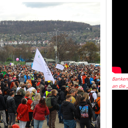
Banken
an die 