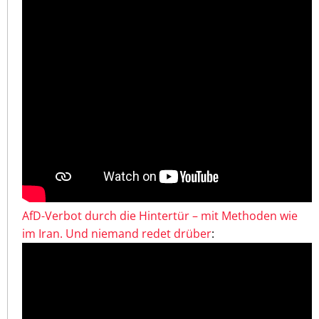
AfD-Verbot durch die Hintertür – mit Methoden wie
im Iran. Und niemand redet drüber
: