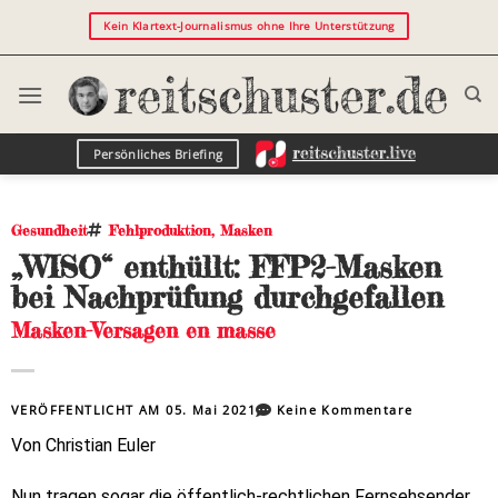
Kein Klartext-Journalismus ohne Ihre Unterstützung
Persönliches Briefing
Gesundheit
Fehlproduktion
,
Masken
„WISO“ enthüllt: FFP2-Masken
bei Nachprüfung durchgefallen
Masken-Versagen en masse
VERÖFFENTLICHT AM
05. Mai 2021
Keine Kommentare
Von Christian Euler
Nun tragen sogar die öffentlich-rechtlichen Fernsehsender