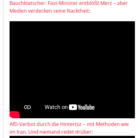
Bauchklatscher: Fast-Minister entblößt Merz – aber
Medien verdecken seine Nacktheit
:
AfD-Verbot durch die Hintertür – mit Methoden wie
im Iran. Und niemand redet drüber
: