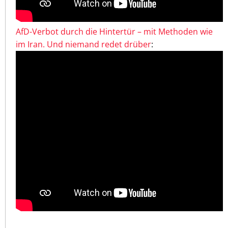
AfD-Verbot durch die Hintertür – mit Methoden wie
im Iran. Und niemand redet drüber
: