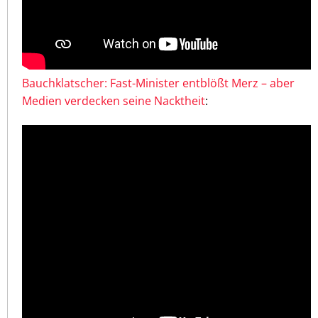
Bauchklatscher: Fast-Minister entblößt Merz – aber
Medien verdecken seine Nacktheit
: