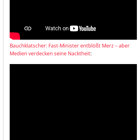
Bauchklatscher: Fast-Minister entblößt Merz – aber
Medien verdecken seine Nacktheit
: