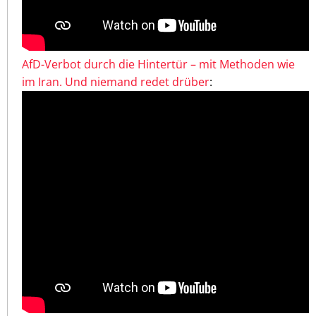
AfD-Verbot durch die Hintertür – mit Methoden wie
im Iran. Und niemand redet drüber
: