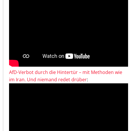
AfD-Verbot durch die Hintertür – mit Methoden wie
im Iran. Und niemand redet drüber
: