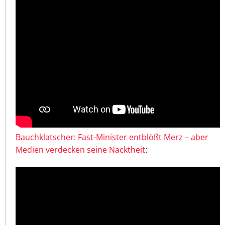
Bauchklatscher: Fast-Minister entblößt Merz – aber
Medien verdecken seine Nacktheit
: