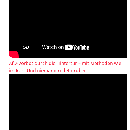
AfD-Verbot durch die Hintertür – mit Methoden wie
im Iran. Und niemand redet drüber
: