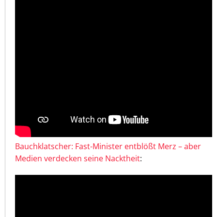
Bauchklatscher: Fast-Minister entblößt Merz – aber
Medien verdecken seine Nacktheit
: