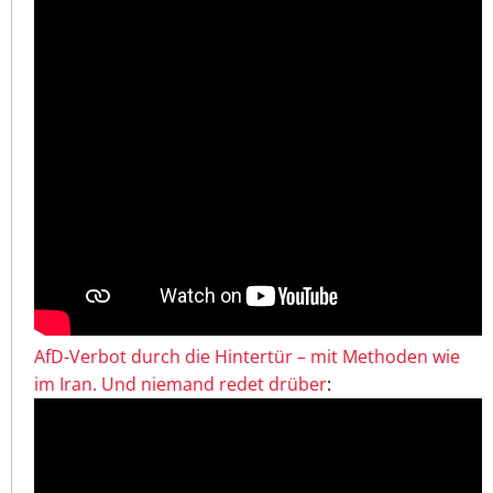
AfD-Verbot durch die Hintertür – mit Methoden wie
im Iran. Und niemand redet drüber
: