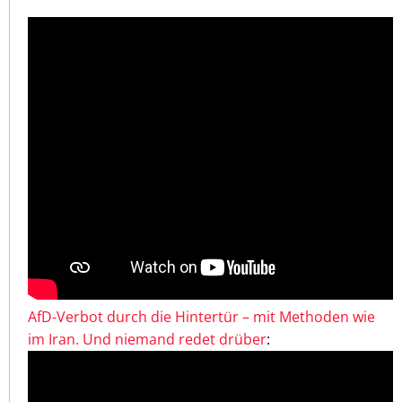
AfD-Verbot durch die Hintertür – mit Methoden wie
im Iran. Und niemand redet drüber
: