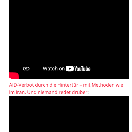
AfD-Verbot durch die Hintertür – mit Methoden wie
im Iran. Und niemand redet drüber
: