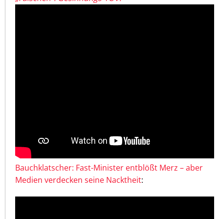
Bauchklatscher: Fast-Minister entblößt Merz – aber
Medien verdecken seine Nacktheit
: