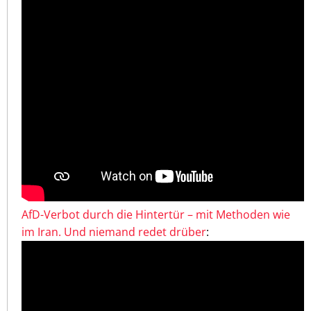
AfD-Verbot durch die Hintertür – mit Methoden wie
im Iran. Und niemand redet drüber
: