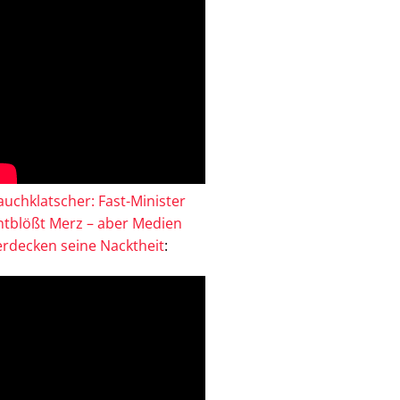
auchklatscher: Fast-Minister
ntblößt Merz – aber Medien
erdecken seine Nacktheit
: