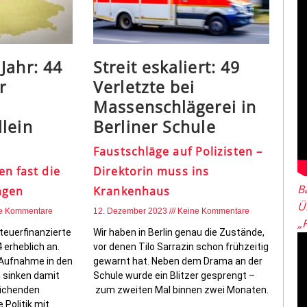
Jahr: 44
Streit eskaliert: 49
r
Verletzte bei
Massenschlägerei in
lein
Berliner Schule
Faustschläge auf Polizisten –
n fast die
Direktorin muss ins
B
ngen
Krankenhaus
Ü
e Kommentare
12. Dezember 2023
Keine Kommentare
„
steuerfinanzierte
Wir haben in Berlin genau die Zustände,
 erheblich an.
vor denen Tilo Sarrazin schon frühzeitig
b-Aufnahme in den
gewarnt hat. Neben dem Drama an der
 sinken damit
Schule wurde ein Blitzer gesprengt –
eichenden
zum zweiten Mal binnen zwei Monaten.
Politik mit