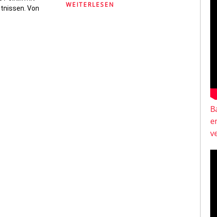
WEITERLESEN
tnissen. Von
B
e
v