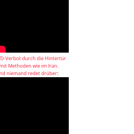
fD-Verbot durch die Hintertür
 mit Methoden wie im Iran.
nd niemand redet drüber
: