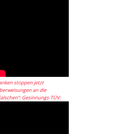
anken stoppen jetzt
berweisungen an die
Falschen“: Gesinnungs-TÜV: