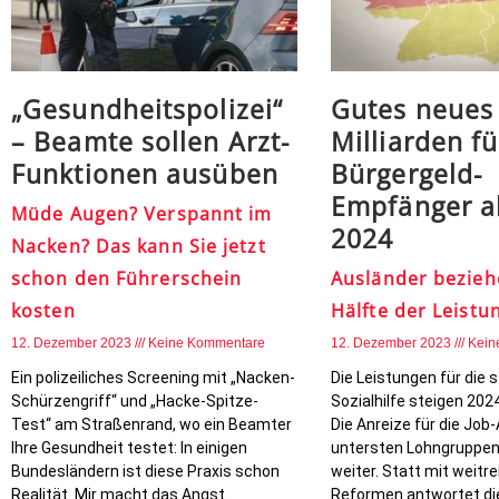
„Gesundheitspolizei“
Gutes neues 
– Beamte sollen Arzt-
Milliarden fü
Funktionen ausüben
Bürgergeld-
Empfänger al
Müde Augen? Verspannt im
2024
Nacken? Das kann Sie jetzt
schon den Führerschein
Ausländer beziehe
kosten
Hälfte der Leistu
12. Dezember 2023
Keine Kommentare
12. Dezember 2023
Kein
Ein polizeiliches Screening mit „Nacken-
Die Leistungen für die 
Schürzengriff“ und „Hacke-Spitze-
Sozialhilfe steigen 2024
Test“ am Straßenrand, wo ein Beamter
Die Anreize für die Jo
Ihre Gesundheit testet: In einigen
untersten Lohngruppen
Bundesländern ist diese Praxis schon
weiter. Statt mit weitr
Realität. Mir macht das Angst.
Reformen antwortet die 