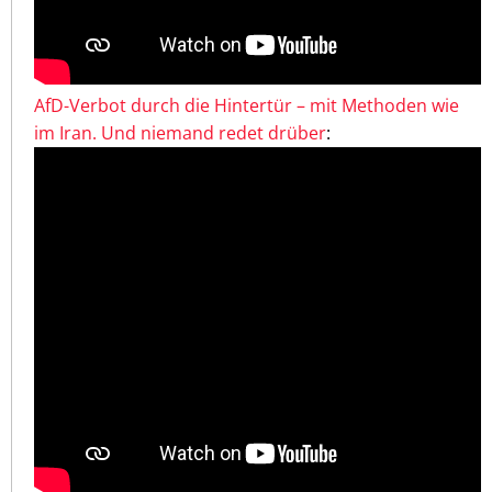
AfD-Verbot durch die Hintertür – mit Methoden wie
im Iran. Und niemand redet drüber
: