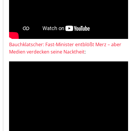
Bauchklatscher: Fast-Minister entblößt Merz – aber
Medien verdecken seine Nacktheit
: