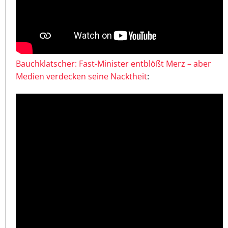
Bauchklatscher: Fast-Minister entblößt Merz – aber
Medien verdecken seine Nacktheit
: