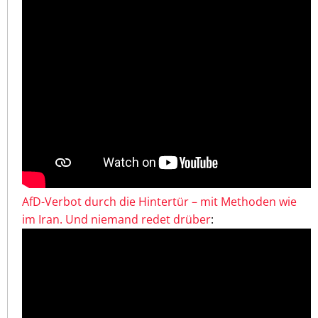
AfD-Verbot durch die Hintertür – mit Methoden wie
im Iran. Und niemand redet drüber
: