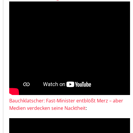
Bauchklatscher: Fast-Minister entblößt Merz – aber
Medien verdecken seine Nacktheit
: