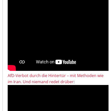
AfD-Verbot durch die Hintertür – mit Methoden wie
im Iran. Und niemand redet drüber
: