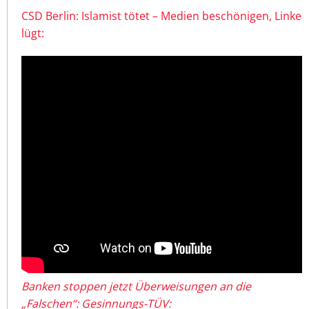
CSD Berlin: Islamist tötet – Medien beschönigen, Linke
lügt:
Banken stoppen jetzt Überweisungen an die
„Falschen“: Gesinnungs-TÜV: