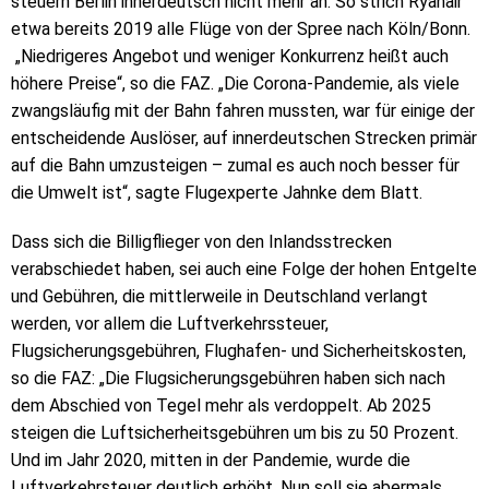
steuern Berlin innerdeutsch nicht mehr an. So strich Ryanair
etwa bereits 2019 alle Flüge von der Spree nach Köln/Bonn.
„Niedrigeres Angebot und weniger Konkurrenz heißt auch
höhere Preise“, so die FAZ. „Die Corona-Pandemie, als viele
zwangsläufig mit der Bahn fahren mussten, war für einige der
entscheidende Auslöser, auf innerdeutschen Strecken primär
auf die Bahn umzusteigen – zumal es auch noch besser für
die Umwelt ist“, sagte Flugexperte Jahnke dem Blatt.
Dass sich die Billigflieger von den Inlandsstrecken
verabschiedet haben, sei auch eine Folge der hohen Entgelte
und Gebühren, die mittlerweile in Deutschland verlangt
werden, vor allem die Luftverkehrssteuer,
Flugsicherungsgebühren, Flughafen- und Sicherheitskosten,
so die FAZ: „Die Flugsicherungsgebühren haben sich nach
dem Abschied von Tegel mehr als verdoppelt. Ab 2025
steigen die Luftsicherheitsgebühren um bis zu 50 Prozent.
Und im Jahr 2020, mitten in der Pandemie, wurde die
Luftverkehrsteuer deutlich erhöht. Nun soll sie abermals