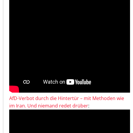
AfD-Verbot durch die Hintertür – mit Methoden wie
im Iran. Und niemand redet drüber
: