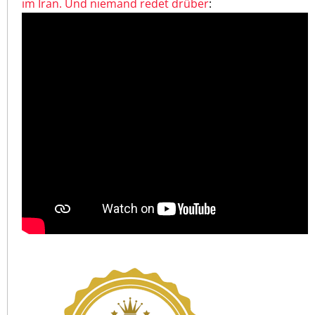
im Iran. Und niemand redet drüber
: