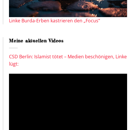
Linke Burda-Erben kastrieren den „Focus“
Meine aktuellen Videos
CSD Berlin: Islamist tötet – Medien beschönigen, Linke
lügt: