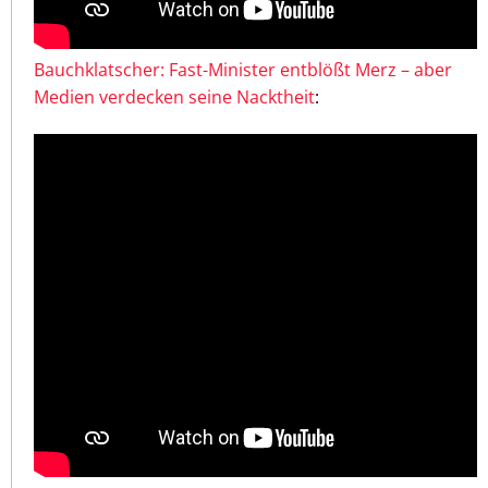
Bauchklatscher: Fast-Minister entblößt Merz – aber
Medien verdecken seine Nacktheit
: