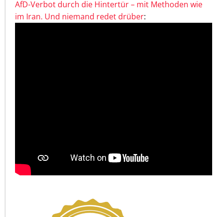
AfD-Verbot durch die Hintertür – mit Methoden wie
im Iran. Und niemand redet drüber
: