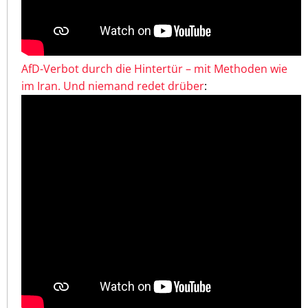
AfD-Verbot durch die Hintertür – mit Methoden wie
im Iran. Und niemand redet drüber
: