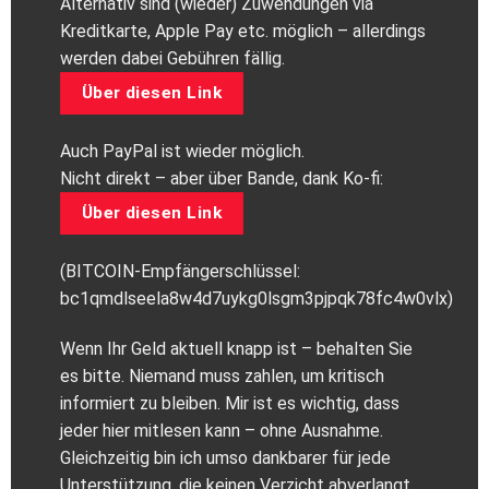
Alternativ sind (wieder) Zuwendungen via
Kreditkarte, Apple Pay etc. möglich – allerdings
werden dabei Gebühren fällig.
Über diesen Link
Auch PayPal ist wieder möglich.
Nicht direkt – aber über Bande, dank Ko-fi:
Über diesen Link
(BITCOIN-Empfängerschlüssel:
bc1qmdlseela8w4d7uykg0lsgm3pjpqk78fc4w0vlx)
Wenn Ihr Geld aktuell knapp ist – behalten Sie
es bitte. Niemand muss zahlen, um kritisch
informiert zu bleiben. Mir ist es wichtig, dass
jeder hier mitlesen kann – ohne Ausnahme.
Gleichzeitig bin ich umso dankbarer für jede
Unterstützung, die keinen Verzicht abverlangt.