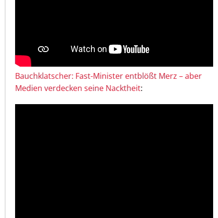
Bauchklatscher: Fast-Minister entblößt Merz – aber
Medien verdecken seine Nacktheit
: