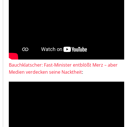
Bauchklatscher: Fast-Minister entblößt Merz – aber
Medien verdecken seine Nacktheit
: