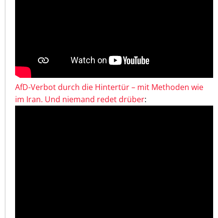
AfD-Verbot durch die Hintertür – mit Methoden wie
im Iran. Und niemand redet drüber
: