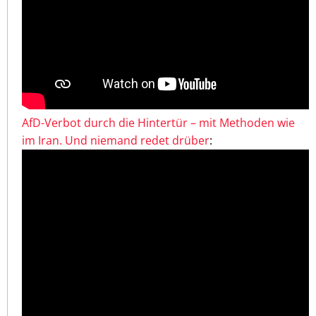
AfD-Verbot durch die Hintertür – mit Methoden wie
im Iran. Und niemand redet drüber
: