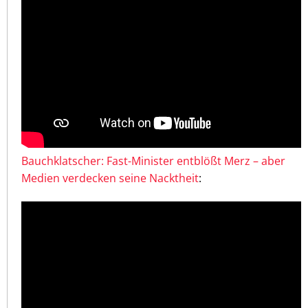
Bauchklatscher: Fast-Minister entblößt Merz – aber
Medien verdecken seine Nacktheit
: