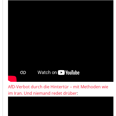
AfD-Verbot durch die Hintertür – mit Methoden wie
im Iran. Und niemand redet drüber
: