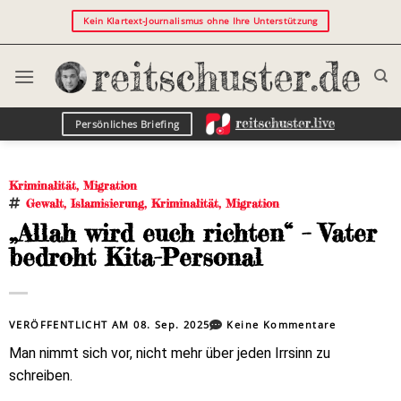
Kein Klartext-Journalismus ohne Ihre Unterstützung
Persönliches Briefing
Kriminalität
,
Migration
Gewalt
,
Islamisierung
,
Kriminalität
,
Migration
„Allah wird euch richten“ – Vater
bedroht Kita-Personal
VERÖFFENTLICHT AM
08. Sep. 2025
Keine Kommentare
Man nimmt sich vor, nicht mehr über jeden Irrsinn zu
schreiben.