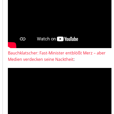
Bauchklatscher: Fast-Minister entblößt Merz – aber
Medien verdecken seine Nacktheit
: