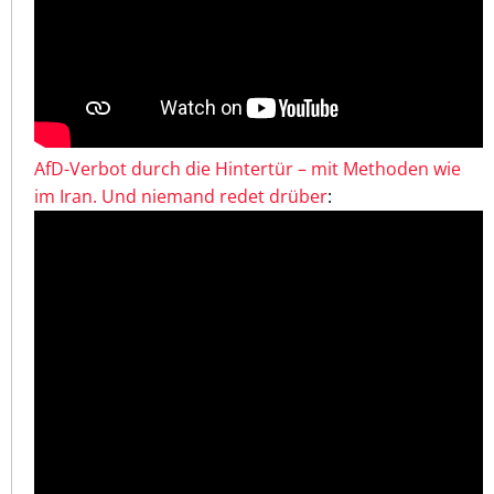
AfD-Verbot durch die Hintertür – mit Methoden wie
im Iran. Und niemand redet drüber
: