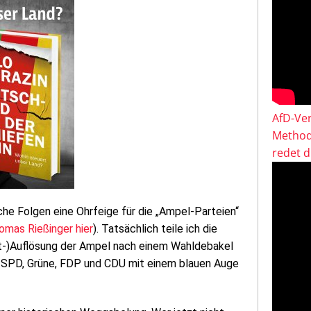
AfD-Ver
Method
redet 
che Folgen eine Ohrfeige für die „Ampel-Parteien“
homas Rießinger hier
). Tatsächlich teile ich die
st-)Auflösung der Ampel nach einem Wahldebakel
n SPD, Grüne, FDP und CDU mit einem blauen Auge