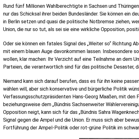
Rund fünf Millionen Wahlberechtigte in Sachsen und Thüringe
nur das Schicksal ihrer beiden Bundesländer. Sie können ein deu
in Berlin setzen und quasi die politische Notbremse ziehen, we
Union, die nur so tut, als sei sie eine wirkliche Opposition, posit
Oder sie können ein fatales Signal des „Weiter so“ Richtung 
mit einem blauen Auge davonkommen lassen. Insbesondere sollt
wollen, klar machen: Ihr Verzicht auf eine Teilnahme an dem Ur
Parteien, die verantwortlich sind für das politische Desaster, d
Niemand kann sich darauf berufen, dass es für ihn keine passe
wählen will, aber sich konservative und bürgerliche Politik wü
Verfassungsschutzpräsidenten Hans-Georg Maaßen, mit den Fre
beziehungsweise dem „Bündnis Sachsenweiter Wählervereinigu
Opposition neigt, kann sich für das „Bündnis Sahra Wagenknecht
Signal gegen die Ampel und die Union. Er muss sich aber bewuss
Fortführung der Ampel-Politik oder rot-grüne Politik im sch