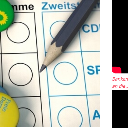
Banken
an die 