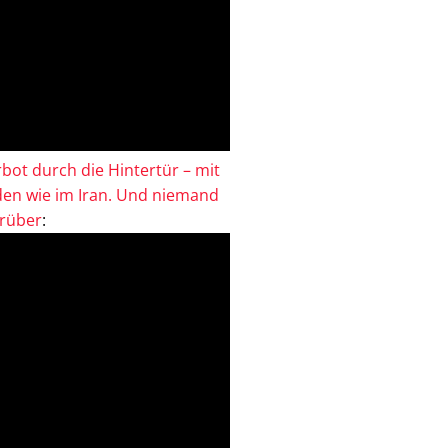
bot durch die Hintertür – mit
en wie im Iran. Und niemand
drüber
: