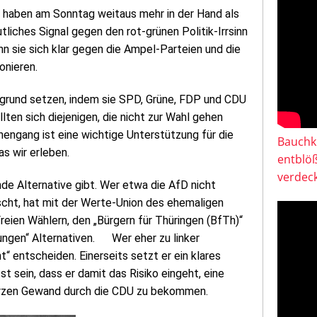
n haben am Sonntag weitaus mehr in der Hand als
tliches Signal gegen den rot-grünen Politik-Irrsinn
nn sie sich klar gegen die Ampel-Parteien und die
ionieren.
Abgrund setzen, indem sie SPD, Grüne, FDP und CDU
en sich diejenigen, die nicht zur Wahl gehen
nengang ist eine wichtige Unterstützung für die
Bauchkl
as wir erleben.
entblö
verdeck
nde Alternative gibt. Wer etwa die AfD nicht
nscht, hat mit der Werte-Union des ehemaligen
ien Wählern, den „Bürgern für Thüringen (BfTh)“
ngen“ Alternativen. Wer eher zu linker
“ entscheiden. Einerseits setzt er ein klares
t sein, dass er damit das Risiko eingeht, eine
warzen Gewand durch die CDU zu bekommen.