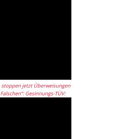
 stoppen jetzt Überweisungen
„Falschen“: Gesinnungs-TÜV: