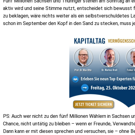
Fünf Millionen Sachsen und Thüringer stehen am Sonntag an ei
aktiv wird und seine Stimme nutzt, entscheidet sich bewusst fü
zu beklagen, wäre nichts weiter als ein selbstverschuldetes 
schon im September den Kopf in den Sand zu stecken, muss je
PS: Auch wer nicht zu den fünf Millionen Wählern in Sachsen u
Chance, nicht untätig zu bleiben – wenn er Freunde, Verwandt
Dann kann er mit diesen sprechen und versuchen, sie – ohne B