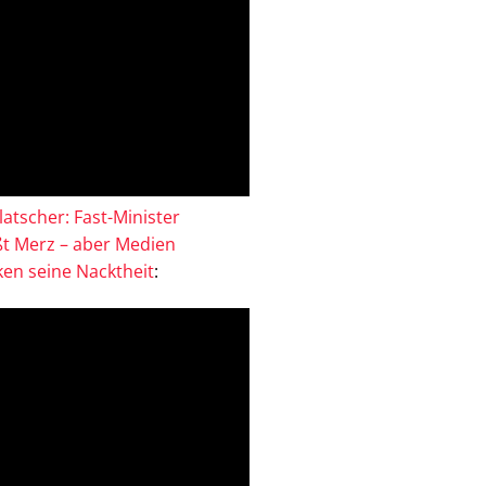
atscher: Fast-Minister
ßt Merz – aber Medien
en seine Nacktheit
: