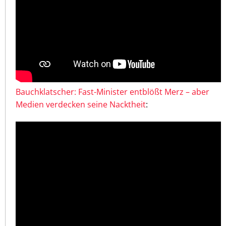
Bauchklatscher: Fast-Minister entblößt Merz – aber
Medien verdecken seine Nacktheit
: