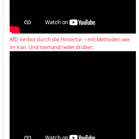
AfD-Verbot durch die Hintertür – mit Methoden wie
im Iran. Und niemand redet drüber
: