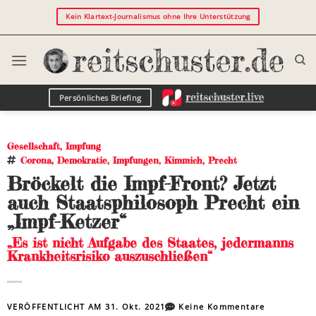
Kein Klartext-Journalismus ohne Ihre Unterstützung
Persönliches Briefing
Gesellschaft
,
Impfung
Corona
,
Demokratie
,
Impfungen
,
Kimmich
,
Precht
Bröckelt die Impf-Front? Jetzt
auch Staatsphilosoph Precht ein
„Impf-Ketzer“
„Es ist nicht Aufgabe des Staates, jedermanns
Krankheitsrisiko auszuschließen“
VERÖFFENTLICHT AM
31. Okt. 2021
Keine Kommentare