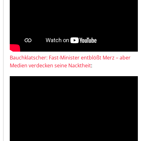
Bauchklatscher: Fast-Minister entblößt Merz – aber
Medien verdecken seine Nacktheit
: