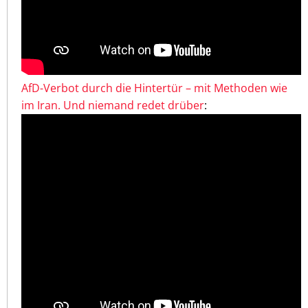
AfD-Verbot durch die Hintertür – mit Methoden wie
im Iran. Und niemand redet drüber
: