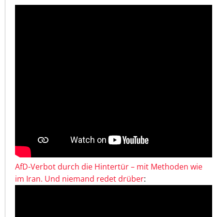
AfD-Verbot durch die Hintertür – mit Methoden wie
im Iran. Und niemand redet drüber
: