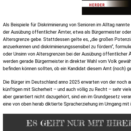
Als Beispiele für Diskriminierung von Senioren im Alltag nan
der Ausübung öffentlicher Ämter, etwa als Bürgermeister oder
Altersgrenze gebe. Stattdessen gelte es, „die großen Potenzial
anzuerkennen und diskriminierungssensibel zu fördern“, formulie
oder Unsinn von Altersgrenzen bei der Ausübung öffentlicher Ämt
werden gerade Bürgermeister in direkter Wahl vom Volk gewähl
befinden können sollten, ob ein Kandidat diesem Amt (noch) g
Die Bürger im Deutschland anno 2025 erwarten von der noch 
künftigen mit Sicherheit – und auch völlig zu Recht – sehr v
aber garantiert nicht dazugehört, sind ein im Grundgesetz vera
eine von oben herab diktierte Spracherziehung im Umgang mit 
ES GEHT NUR MIT IHR