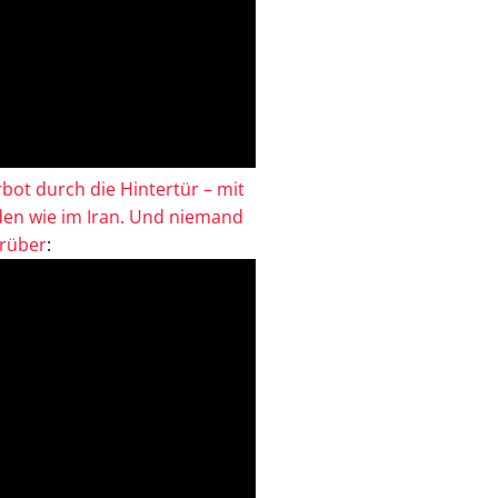
bot durch die Hintertür – mit
en wie im Iran. Und niemand
drüber
: