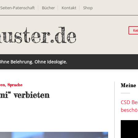
Seiten-Patenschaft
Bücher
Kontakt
Shop
Ke
 Ohne Belehrung. Ohne Ideologie.
ren
,
Sprache
Meine 
mi“ verbieten
CSD Ber
beschön