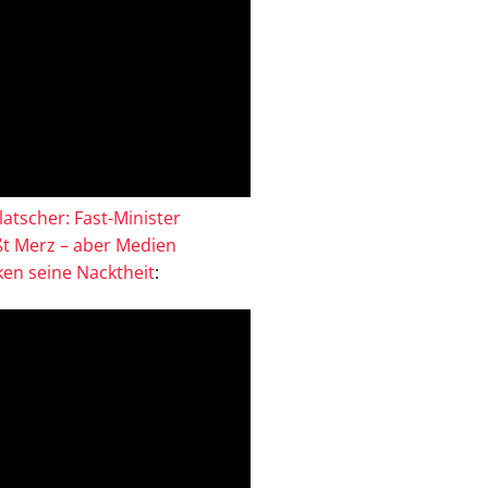
atscher: Fast-Minister
ßt Merz – aber Medien
en seine Nacktheit
: