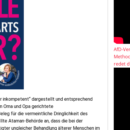
AfD-Ver
Method
redet 
ber inkompetent“ dargestellt und entsprechend
 an Oma und Opa gerichtete
leg für die vermeintliche Dringlichkeit des
ellte Ataman-Behörde an, dass die bei der
tigter ungleicher Behandlung älterer Menschen im