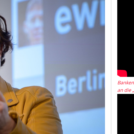
Banken
an die 