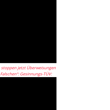
 stoppen jetzt Überweisungen
„Falschen“: Gesinnungs-TÜV: