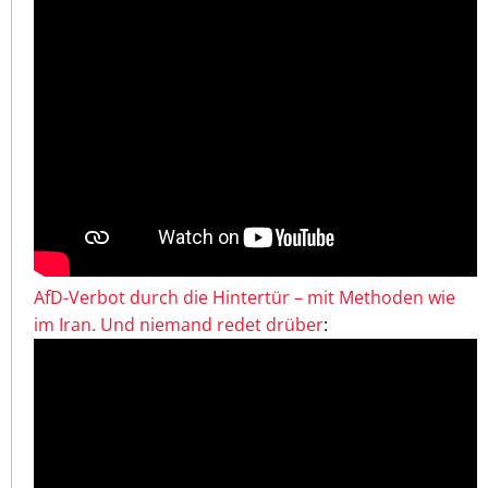
AfD-Verbot durch die Hintertür – mit Methoden wie
im Iran. Und niemand redet drüber
: