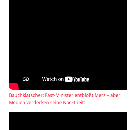
Bauchklatscher: Fast-Minister entblößt Merz – aber
Medien verdecken seine Nacktheit
: