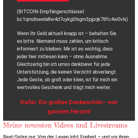
(BITCOIN-Empfängerschlüssel:
bc1qmdlseela8w4d7uykg0lsgm3pjpqk78fc4w0vlx)
Wenn Ihr Geld aktuell knapp ist – behalten Sie
es bitte. Niemand muss zahlen, um kritisch
informiert zu bleiben. Mir ist es wichtig, dass
jeder hier mitlesen kann – ohne Ausnahme.
Gleichzeitig bin ich umso dankbarer für jede
Unterstützung, die keinen Verzicht abverlangt.
Jede Geste, ob groß oder klein, ist für mich ein
wertvolles Geschenk und trägt mich weiter.
Dafür: Ein großes Dankeschön– von
ganzem Herzen!
Meine neuesten Videos und Livestreams
Real-Satire pur: Von der Leyen lobt Freiheit – und vor ihren