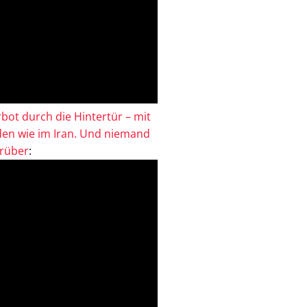
bot durch die Hintertür – mit
en wie im Iran. Und niemand
drüber
: