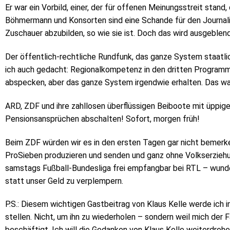
Er war ein Vorbild, einer, der für offenen Meinungsstreit stand,
Böhmermann und Konsorten sind eine Schande für den Journalist
Zuschauer abzubilden, so wie sie ist. Doch das wird ausgeblende
Der öffentlich-rechtliche Rundfunk, das ganze System staatlic
ich auch gedacht: Regionalkompetenz in den dritten Programmen
abspecken, aber das ganze System irgendwie erhalten. Das war
ARD, ZDF und ihre zahllosen überflüssigen Beiboote mit üppig
Pensionsansprüchen abschalten! Sofort, morgen früh!
Beim ZDF würden wir es in den ersten Tagen gar nicht bemerke
ProSieben produzieren und senden und ganz ohne Volkserziehu
samstags Fußball-Bundesliga frei empfangbar bei RTL – wunde
statt unser Geld zu verplempern.
P.S.: Diesem wichtigen Gastbeitrag von Klaus Kelle werde ich 
stellen. Nicht, um ihn zu wiederholen – sondern weil mich der F
beschäftigt. Ich will die Gedanken von Klaus Kelle weiterdrehe