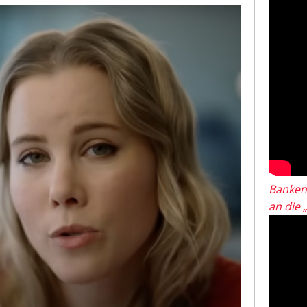
Banken
an die 