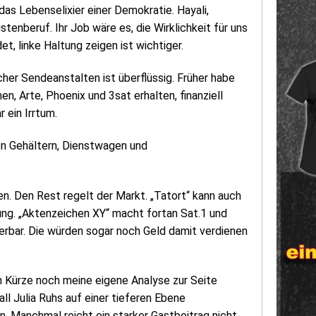
 das Lebenselixier einer Demokratie. Hayali,
enberuf. Ihr Job wäre es, die Wirklichkeit für uns
t, linke Haltung zeigen ist wichtiger.
her Sendeanstalten ist überflüssig. Früher habe
, Arte, Phoenix und 3sat erhalten, finanziell
 ein Irrtum.
en Gehältern, Dienstwagen und
n. Den Rest regelt der Markt. „Tatort“ kann auch
ng. „Aktenzeichen XY“ macht fortan Sat.1 und
rbar. Die würden sogar noch Geld damit verdienen
in Kürze noch meine eigene Analyse zur Seite
all Julia Ruhs auf einer tieferen Ebene
n. Manchmal reicht ein starker Gastbeitrag nicht.