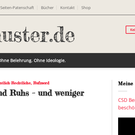
Seiten-Patenschaft
Bücher
Kontakt
Shop
Ke
 Ohne Belehrung. Ohne Ideologie.
ntlich-Rechtliche
,
Rufmord
Meine 
nd Ruhs – und weniger
CSD Ber
beschön