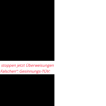
 stoppen jetzt Überweisungen
„Falschen“: Gesinnungs-TÜV: