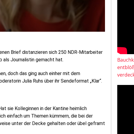
fenen Brief distanzieren sich 250 NDR-Mitarbeiter
Bauchkl
b als Journalistin gemacht hat.
entblö
hen, doch das ging auch einher mit dem
verdeck
ratorin Julia Ruhs über ihr Sendeformat „Klar“.
t sie Kolleginnen in der Kantine heimlich
sich einfach um Themen kümmern, die bei der
rweise unter der Decke gehalten oder übel geframt