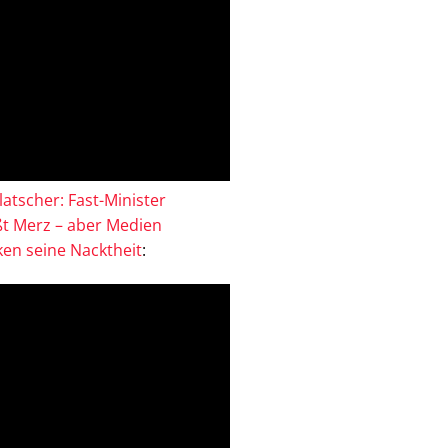
atscher: Fast-Minister
ßt Merz – aber Medien
en seine Nacktheit
: