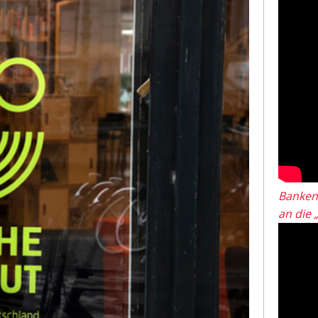
Banken
an die 