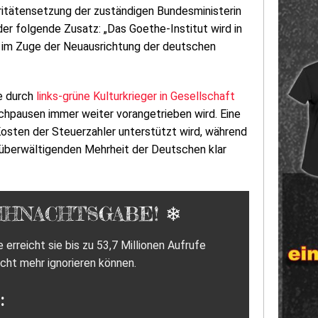
ritätensetzung der zuständigen Bundesministerin
er folgende Zusatz: „Das Goethe-Institut wird in
m Zuge der Neuausrichtung der deutschen
e durch
links-grüne Kulturkrieger in Gesellschaft
hpausen immer weiter vorangetrieben wird. Eine
Kosten der Steuerzahler unterstützt wird, während
 überwältigenden Mehrheit der Deutschen klar
IHNACHTSGABE! ❄
rreicht sie bis zu 53,7 Millionen Aufrufe
cht mehr ignorieren können.
: