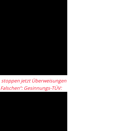
 stoppen jetzt Überweisungen
„Falschen“: Gesinnungs-TÜV: