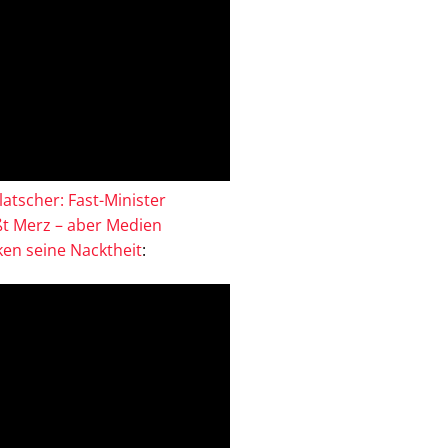
atscher: Fast-Minister
ßt Merz – aber Medien
en seine Nacktheit
: