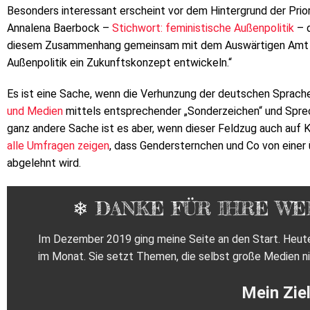
Besonders interessant erscheint vor dem Hintergrund der Prio
Annalena Baerbock –
Stichwort: feministische Außenpolitik
– d
diesem Zusammenhang gemeinsam mit dem Auswärtigen Amt i
Außenpolitik ein Zukunftskonzept entwickeln.“
Es ist eine Sache, wenn die Verhunzung der deutschen Sprach
und Medien
mittels entsprechender „Sonderzeichen“ und Sprec
ganz andere Sache ist es aber, wenn dieser Feldzug auch auf 
alle Umfragen zeigen
, dass Gendersternchen und Co von einer
abgelehnt wird.
❄ DANKE FÜR IHRE WE
Im Dezember 2019 ging meine Seite an den Start. Heute e
im Monat. Sie setzt Themen, die selbst große Medien ni
Mein Ziel