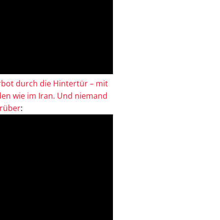
bot durch die Hintertür – mit
en wie im Iran. Und niemand
drüber
: