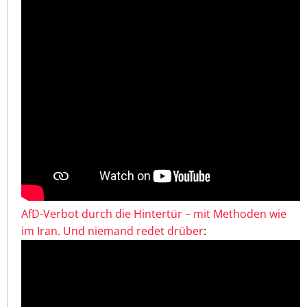
AfD-Verbot durch die Hintertür – mit Methoden wie
im Iran. Und niemand redet drüber
: