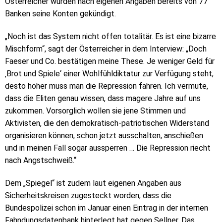
Österreicher wurden nach eigenen Angaben bereits von 77
Banken seine Konten gekündigt.
„Noch ist das System nicht offen totalitär. Es ist eine bizarre
Mischform“, sagt der Österreicher in dem Interview: „Doch
Faeser und Co. bestätigen meine These. Je weniger Geld für
‚Brot und Spiele‘ einer Wohlfühldiktatur zur Verfügung steht,
desto höher muss man die Repression fahren. Ich vermute,
dass die Eliten genau wissen, dass magere Jahre auf uns
zukommen. Vorsorglich wollen sie jene Stimmen und
Aktivisten, die den demokratisch-patriotischen Widerstand
organisieren können, schon jetzt ausschalten, anschießen
und in meinen Fall sogar aussperren … Die Repression riecht
nach Angstschweiß.“
Dem „Spiegel“ ist zudem laut eigenen Angaben aus
Sicherheitskreisen zugesteckt worden, dass die
Bundespolizei schon im Januar einen Eintrag in der internen
Fahndungsdatenbank hinterlegt hat gegen Sellner. Das