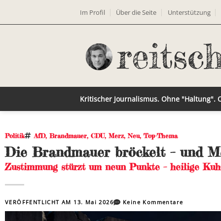
Im Profil
Über die Seite
Unterstützung
Kritischer Journalismus. Ohne "Haltung".
Politik
AfD
,
Brandmauer
,
CDU
,
Merz
,
Neu
,
Top-Thema
Die Brandmauer bröckelt – und Me
Zustimmung stürzt um neun Punkte – heilige Kuh 
VERÖFFENTLICHT AM
13. Mai 2026
Keine Kommentare