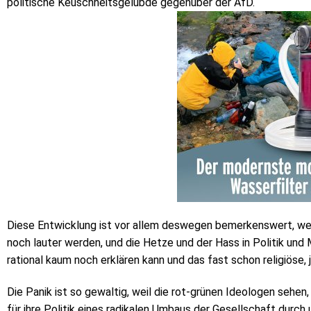
politische Keuschheitsgelübde gegenüber der AfD.
Diese Entwicklung ist vor allem deswegen bemerkenswert, wei
noch lauter werden, und die Hetze und der Hass in Politik und
rational kaum noch erklären kann und das fast schon religiöse, 
Die Panik ist so gewaltig, weil die rot-grünen Ideologen sehe
für ihre Politik eines radikalen Umbaus der Gesellschaft durc