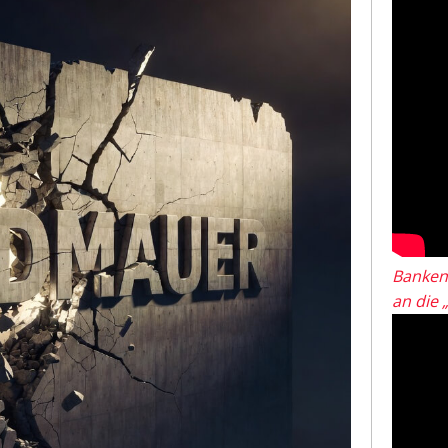
Banken
an die 