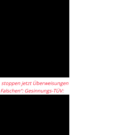
 stoppen jetzt Überweisungen
„Falschen“: Gesinnungs-TÜV: