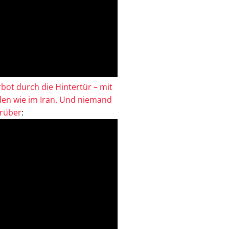
bot durch die Hintertür – mit
en wie im Iran. Und niemand
drüber
: