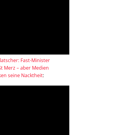
atscher: Fast-Minister
ßt Merz – aber Medien
en seine Nacktheit
: