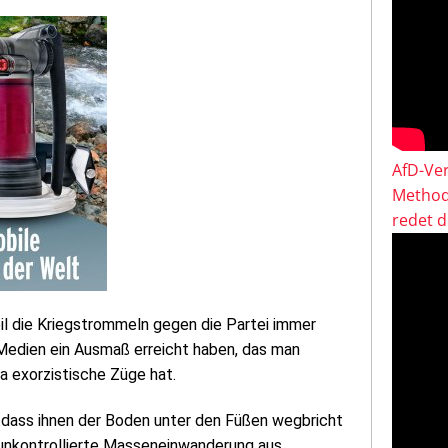
AfD-Ver
Method
redet 
l die Kriegstrommeln gegen die Partei immer
 Medien ein Ausmaß erreicht haben, das man
ja exorzistische Züge hat.
n, dass ihnen der Boden unter den Füßen wegbricht
h unkontrollierte Masseneinwanderung aus