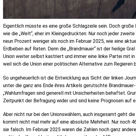
Eigentlich müsste es eine große Schlagzeile sein. Doch große
wie die „Welt“, eher im Kleingedruckten: Nur noch jeder zweite
neun Prozent weniger als noch im Februar 2025, wie eine aktu
Erdbeben auf Raten. Denn die „Brandmauer“ ist der heilige Gral u
Union weiter selbst kastriert und immer eine linke Partei mit i
weil sich die Union einer politischen Alternative zum Regieren 
So ungeheuerlich ist die Entwicklung aus Sicht der linken Jour
unter die ganz ans Ende ihres Artikels gerutschte Brandmauer
„Wahlumfragen sind generell mit Unsicherheiten behaftet. Grun
Zeitpunkt der Befragung wider und sind keine Prognosen auf 
Aber nicht nur bei den Unionswählern, auch insgesamt geht di
kommt nicht mal mehr auf eine absolute Mehrheit. Nur noch 46 
sie falsch. Im Februar 2025 waren die Zahlen noch ganz ande