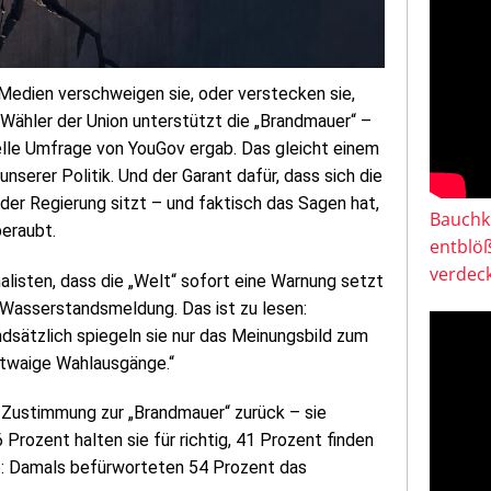
 Medien verschweigen sie, oder verstecken sie,
 Wähler der Union unterstützt die „Brandmauer“ –
elle Umfrage von YouGov ergab. Das gleicht einem
nserer Politik. Und der Garant dafür, dass sich die
n der Regierung sitzt – und faktisch das Sagen hat,
Bauchkl
beraubt.
entblö
verdeck
nalisten, dass die „Welt“ sofort eine Warnung setzt
-Wasserstandsmeldung. Das ist zu lesen:
dsätzlich spiegeln sie nur das Meinungsbild zum
etwaige Wahlausgänge.“
e Zustimmung zur „Brandmauer“ zurück – sie
Prozent halten sie für richtig, 41 Prozent finden
re: Damals befürworteten 54 Prozent das