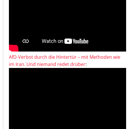
AfD-Verbot durch die Hintertür – mit Methoden wie
im Iran. Und niemand redet drüber
: