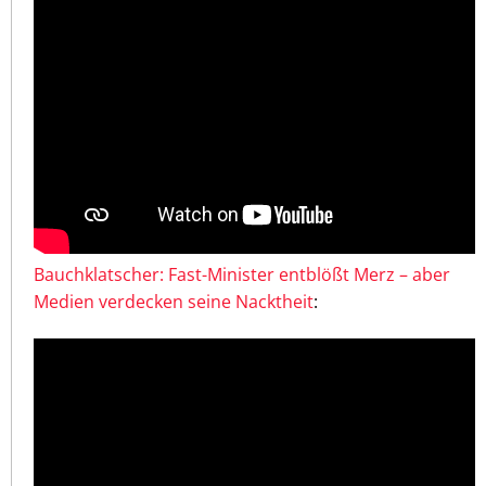
Bauchklatscher: Fast-Minister entblößt Merz – aber
Medien verdecken seine Nacktheit
: