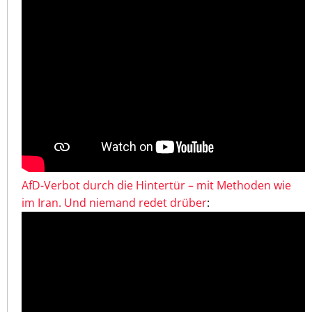
AfD-Verbot durch die Hintertür – mit Methoden wie
im Iran. Und niemand redet drüber
: