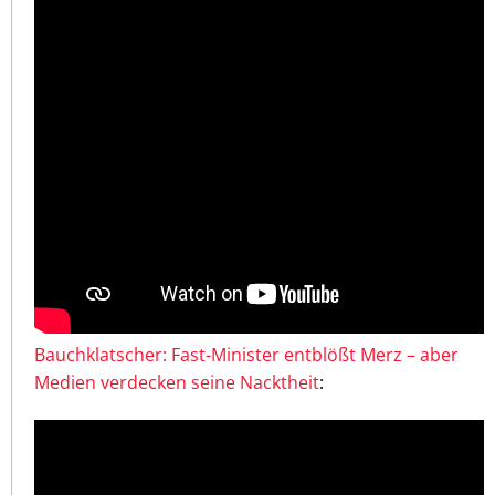
Bauchklatscher: Fast-Minister entblößt Merz – aber
Medien verdecken seine Nacktheit
: