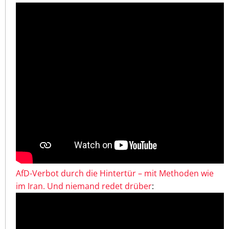
AfD-Verbot durch die Hintertür – mit Methoden wie
im Iran. Und niemand redet drüber
: