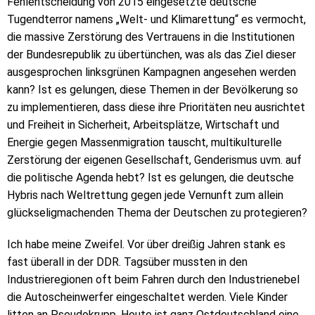
Fehlentscheidung von 2015 eingesetzte deutsche
Tugendterror namens „Welt- und Klimarettung“ es vermocht,
die massive Zerstörung des Vertrauens in die Institutionen
der Bundesrepublik zu übertünchen, was als das Ziel dieser
ausgesprochen linksgrünen Kampagnen angesehen werden
kann? Ist es gelungen, diese Themen in der Bevölkerung so
zu implementieren, dass diese ihre Prioritäten neu ausrichtet
und Freiheit in Sicherheit, Arbeitsplätze, Wirtschaft und
Energie gegen Massenmigration tauscht, multikulturelle
Zerstörung der eigenen Gesellschaft, Genderismus uvm. auf
die politische Agenda hebt? Ist es gelungen, die deutsche
Hybris nach Weltrettung gegen jede Vernunft zum allein
glückseligmachenden Thema der Deutschen zu protegieren?
Ich habe meine Zweifel. Vor über dreißig Jahren stank es
fast überall in der DDR. Tagsüber mussten in den
Industrieregionen oft beim Fahren durch den Industrienebel
die Autoscheinwerfer eingeschaltet werden. Viele Kinder
litten an Pseudokrupp. Heute ist ganz Ostdeutschland eine