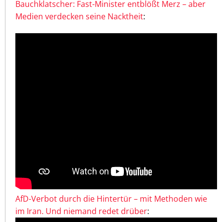
Bauchklatscher: Fast-Minister entblößt Merz – aber
Medien verdecken seine Nacktheit
:
AfD-Verbot durch die Hintertür – mit Methoden wie
im Iran. Und niemand redet drüber
: