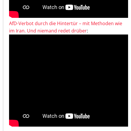
AfD-Verbot durch die Hintertür – mit Methoden wie
im Iran. Und niemand redet drüber
: