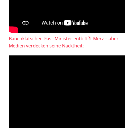
Bauchklatscher: Fast-Minister entblößt Merz – aber
Medien verdecken seine Nacktheit
: