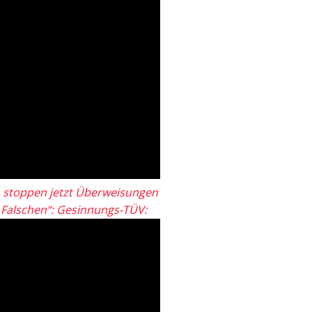
 stoppen jetzt Überweisungen
„Falschen“: Gesinnungs-TÜV: