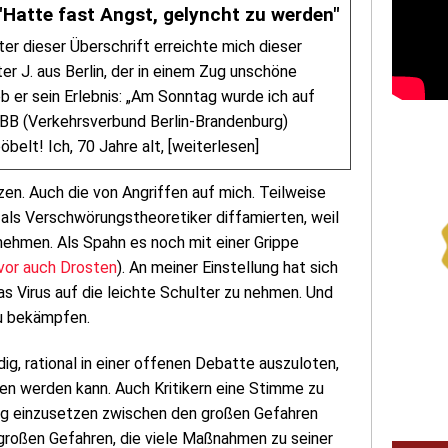
Hatte fast Angst, gelyncht zu werden"
r dieser Überschrift erreichte mich dieser
er J. aus Berlin, der in einem Zug unschöne
 er sein Erlebnis: „Am Sonntag wurde ich auf
VBB (Verkehrsverbund Berlin-Brandenburg)
lt! Ich, 70 Jahre alt, [weiterlesen]
zen. Auch die von Angriffen auf mich. Teilweise
als Verschwörungstheoretiker diffamierten, weil
 nehmen. Als Spahn es noch mit einer Grippe
uvor auch Drosten
). An meiner Einstellung hat sich
as Virus auf die leichte Schulter zu nehmen. Und
zu bekämpfen.
dig, rational in einer offenen Debatte auszuloten,
n werden kann. Auch Kritikern eine Stimme zu
ung einzusetzen zwischen den großen Gefahren
großen Gefahren, die viele Maßnahmen zu seiner