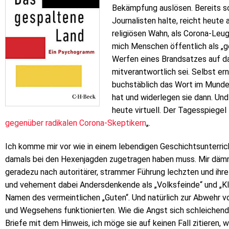
Bekämpfung auslösen. Bereits so e
Journalisten halte, reicht heute
religiösen Wahn, als Corona-Leug
mich Menschen öffentlich als „ge
Werfen eines Brandsatzes auf d
mitverantwortlich sei. Selbst e
buchstäblich das Wort im Munde 
hat und widerlegen sie dann. Und 
heute virtuell. Der Tagesspiegel
gegenüber radikalen Corona-Skeptikern
„.
Ich komme mir vor wie in einem lebendigen Geschichtsunterricht
damals bei den Hexenjagden zugetragen haben muss. Mir dämm
geradezu nach autoritärer, strammer Führung lechzten und ihre
und vehement dabei Andersdenkende als „Volksfeinde“ und „K
Namen des vermeintlichen „Guten“. Und natürlich zur Abwehr 
und Wegsehens funktionierten. Wie die Angst sich schleichend i
Briefe mit dem Hinweis, ich möge sie auf keinen Fall zitieren, 