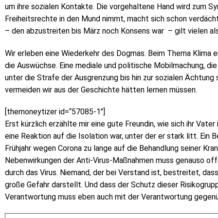
um ihre sozialen Kontakte. Die vorgehaltene Hand wird zum S
Freiheitsrechte in den Mund nimmt, macht sich schon verdächt
– den abzustreiten bis März noch Konsens war – gilt vielen als
Wir erleben eine Wiederkehr des Dogmas. Beim Thema Klima erle
die Auswüchse. Eine mediale und politische Mobilmachung, die
unter die Strafe der Ausgrenzung bis hin zur sozialen Ächtung 
vermeiden wir aus der Geschichte hätten lernen müssen.
[themoneytizer id=“57085-1″]
Erst kürzlich erzählte mir eine gute Freundin, wie sich ihr Vater
eine Reaktion auf die Isolation war, unter der er stark litt. Ein 
Frühjahr wegen Corona zu lange auf die Behandlung seiner Kra
Nebenwirkungen der Anti-Virus-Maßnahmen muss genauso offe
durch das Virus. Niemand, der bei Verstand ist, bestreitet, da
große Gefahr darstellt. Und dass der Schutz dieser Risikogrupp
Verantwortung muss eben auch mit der Verantwortung gegen