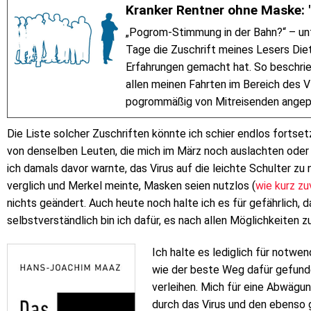
Kranker Rentner ohne Maske: "
„Pogrom-Stimmung in der Bahn?“ – unte
Tage die Zuschrift meines Lesers Diet
Erfahrungen gemacht hat. So beschrieb
allen meinen Fahrten im Bereich des 
pogrommäßig von Mitreisenden angepöbe
Die Liste solcher Zuschriften könnte ich schier endlos fortset
von denselben Leuten, die mich im März noch auslachten oder 
ich damals davor warnte, das Virus auf die leichte Schulter zu
verglich und Merkel meinte, Masken seien nutzlos (
wie kurz z
nichts geändert. Auch heute noch halte ich es für gefährlich, d
selbstverständlich bin ich dafür, es nach allen Möglichkeiten 
Ich halte es lediglich für notwen
wie der beste Weg dafür gefunde
verleihen. Mich für eine Abwäg
durch das Virus und den ebenso 