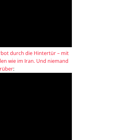
bot durch die Hintertür – mit
en wie im Iran. Und niemand
drüber
: