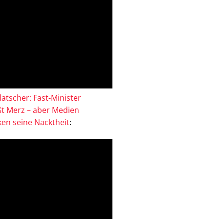
atscher: Fast-Minister
ßt Merz – aber Medien
en seine Nacktheit
: