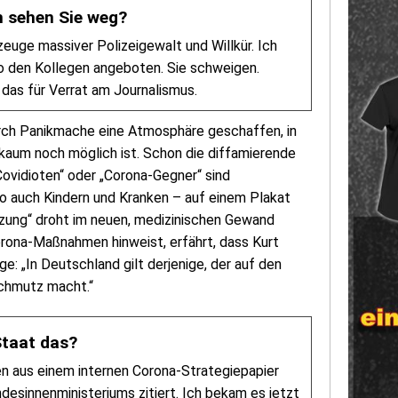
 sehen Sie weg?
euge massiver Polizeigewalt und Willkür. Ich
o den Kollegen angeboten. Sie schweigen.
e das für Verrat am Journalismus.
rch Panikmache eine Atmosphäre geschaffen, in
 kaum noch möglich ist. Schon die diffamierende
Covidioten“ oder „Corona-Gegner“ sind
o auch Kindern und Kranken – auf einem Plakat
etzung“ droht im neuen, medizinischen Gewand
orona-Maßnahmen hinweist, erfährt, dass Kurt
e: „In Deutschland gilt derjenige, der auf den
 Schmutz macht.“
Staat das?
n aus einem internen Corona-Strategiepapier
desinnenministeriums zitiert. Ich bekam es jetzt