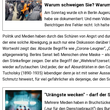
Warum schweigen Sie? Warum
Am Sonntag wurde ich in Berlin Augenz
habe sie dokumentiert. Und mein Vide
Berichtigen ihre Fehler nicht. Ich halt
Politik und Medien haben durch das Schüren von Angst und du
der eine solche Abwägung, ja auch nur eine Diskussion darüber
Wortwohl zeigt das: Absurde Begriffe wie „Corona-Leugner“, „
allgegenwärtig. Berlins Senat ließ Menschen ohne Maske – als
den Stinkefinger zeigen. Der alte Begriff der „Wehrkraftzers
wieder aufzutauchen. Und jeder, der auf Absurditäten in den C
Tucholsky (1890-1935) lebendiger denn je ist mit seiner Aussag
Schmutz hinweist, für viel gefährlicher als derjenige, der den
"Urängste wecken" - darf der 
Mehrere Medien haben in Bruchstücke
(„nur für den Dienstgebrauch“) des Bun