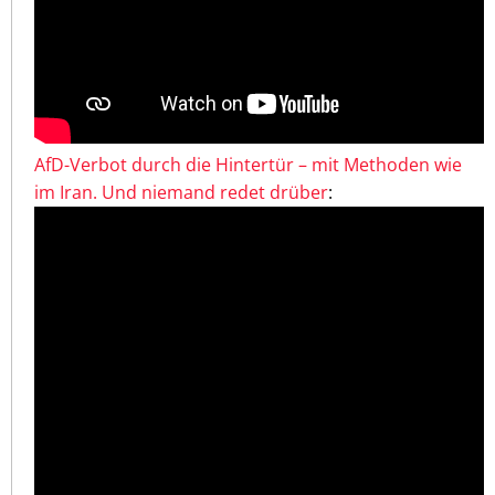
AfD-Verbot durch die Hintertür – mit Methoden wie
im Iran. Und niemand redet drüber
: