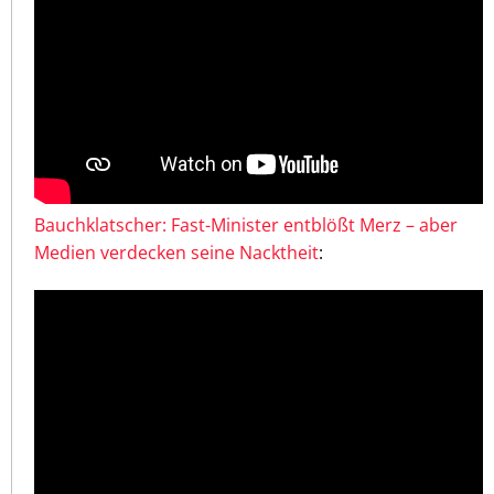
Bauchklatscher: Fast-Minister entblößt Merz – aber
Medien verdecken seine Nacktheit
: