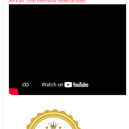
im Iran. Und niemand redet drüber
: