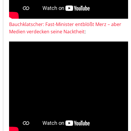
Bauchklatscher: Fast-Minister entblößt Merz – aber
Medien verdecken seine Nacktheit
: