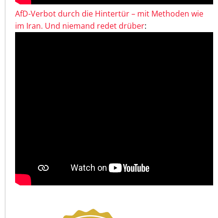
AfD-Verbot durch die Hintertür – mit Methoden wie
im Iran. Und niemand redet drüber
: